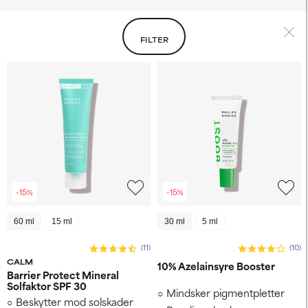
FILTER
-15%
-15%
60 ml
15 ml
30 ml
5 ml
(11)
(10)
CALM
10% Azelainsyre Booster
Barrier Protect Mineral
Solfaktor SPF 30
Mindsker pigmentpletter
Beskytter mod solskader