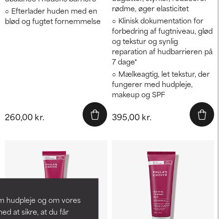
rødme, øger elasticitet
Efterlader huden med en
Klinisk dokumentation for
blød og fugtet fornemmelse
forbedring af fugtniveau, glød
og tekstur og synlig
reparation af hudbarrieren på
7 dage*
Mælkeagtig, let tekstur, der
fungerer med hudpleje,
makeup og SPF
260,00 kr.
395,00 kr.
om hudpleje og om vores
d at sikre, at du får