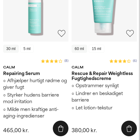
30 ml
5 ml
60 ml
15 ml
(8)
(6)
CALM
CALM
Repairing Serum
Rescue & Repair Weightless
Fugtighedscreme
Afhjælper hurtigt rødme og
Opstrammer synligt
giver fugt
Lindrer en beskadiget
Styrker hudens barriere
barriere
mod irritation
Let lotion-tekstur
Milde men kraftige anti-
aging-ingredienser
465,00 kr.
380,00 kr.