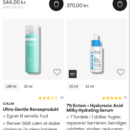
544,00 kr.
370,00 kr.
640,00 kr.
NY
198 ml
30 ml
20 ml
10 ml
(4)
(7)
CALM
7% Ectoin + Hyaluronic Acid
Ultra-Gentle Renseprodukt
Milky Hydrating Serum
Egnet til sensitiv hud
7 fordele i 1 dråbe: fugter,
reparerer barrieren, beroliger,
Renser blidt uden at skabe
udglatter, styrker, reducerer
ubalance i hudens barriere