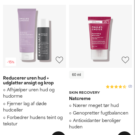
-15%
60 ml
Reducerer uren hud +
udglatter ansigt og krop
(2)
Afhjælper uren hud og
SKIN RECOVERY
hudorme
Natcreme
Fjerner lag af døde
Nærer meget tør hud
hudceller
Genopretter fugtbalancen
Forbedrer hudens teint og
Antioxidanter beroliger
tekstur
huden