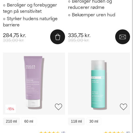
Beroliger huden og
Beroliger og forebygger
reducerer rødme
tegn på sensitivitet
Bekæmper uren hud
Styrker hudens naturlige
barriere
284,75 kr.
335,75 kr.
335,00 kr.
395,00 kr.
-15%
210 ml
60 ml
118 ml
30 ml
(4)
(6)