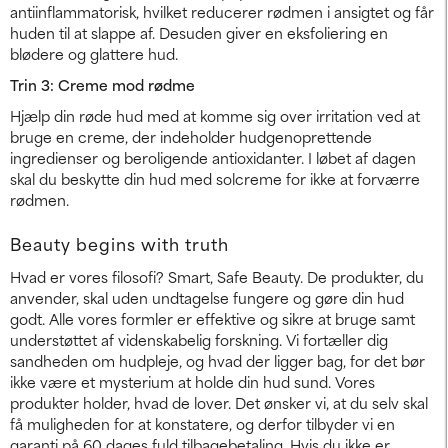
antiinflammatorisk, hvilket reducerer rødmen i ansigtet og får
huden til at slappe af. Desuden giver en eksfoliering en
blødere og glattere hud.
Trin 3: Creme mod rødme
Hjælp din røde hud med at komme sig over irritation ved at
bruge en creme, der indeholder hudgenoprettende
ingredienser og beroligende antioxidanter. I løbet af dagen
skal du beskytte din hud med solcreme for ikke at forværre
rødmen.
Beauty begins with truth
Hvad er vores filosofi? Smart, Safe Beauty. De produkter, du
anvender, skal uden undtagelse fungere og gøre din hud
godt. Alle vores formler er effektive og sikre at bruge samt
understøttet af videnskabelig forskning. Vi fortæller dig
sandheden om hudpleje, og hvad der ligger bag, for det bør
ikke være et mysterium at holde din hud sund. Vores
produkter holder, hvad de lover. Det ønsker vi, at du selv skal
få muligheden for at konstatere, og derfor tilbyder vi en
garanti på 60 dages fuld tilbagebetaling. Hvis du ikke er