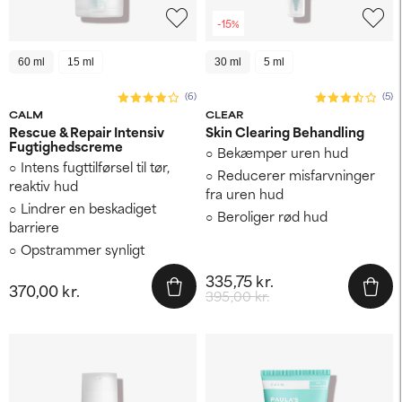
-15%
60 ml
15 ml
30 ml
5 ml
(6)
(5)
CALM
CLEAR
Rescue & Repair Intensiv
Skin Clearing Behandling
Fugtighedscreme
Bekæmper uren hud
Intens fugttilførsel til tør,
Reducerer misfarvninger
reaktiv hud
fra uren hud
Lindrer en beskadiget
Beroliger rød hud
barriere
Opstrammer synligt
335,75 kr.
370,00 kr.
395,00 kr.