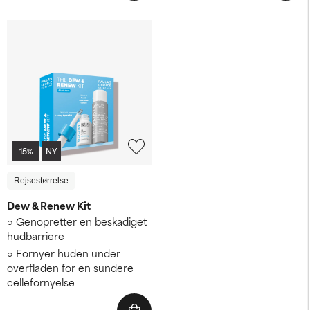
-15%
NY
Rejsestørrelse
Dew & Renew Kit
Genopretter en beskadiget
hudbarriere
Fornyer huden under
overfladen for en sundere
cellefornyelse