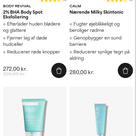
BODY REVIVAL
CALM
2% BHA Body Spot
Nærende Milky Skintonic
Eksfoliering
Efterlader huden blødere
Fugter øjeblikkeligt og
og glattere
beroliger rødme
Fjerner lag af døde
Genopbygger en sund
hudceller
barriere
Reducerer røde knopper
Reducerer synlige tegn på
aldring
272,00 kr.
280,00 kr.
320,00 kr.