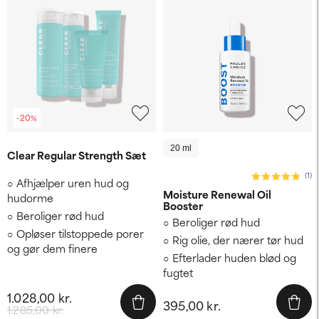
-20%
20 ml
Clear Regular Strength Sæt
(1)
Afhjælper uren hud og
Moisture Renewal Oil
hudorme
Booster
Beroliger rød hud
Beroliger rød hud
Opløser tilstoppede porer
Rig olie, der nærer tør hud
og gør dem finere
Efterlader huden blød og
fugtet
1.028,00 kr.
395,00 kr.
1.285,00 kr.