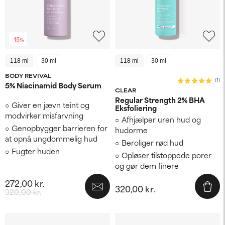
-15%
118 ml
30 ml
118 ml
30 ml
BODY REVIVAL
(1)
5% Niacinamid Body Serum
CLEAR
Regular Strength 2% BHA
Giver en jævn teint og
Eksfoliering
modvirker misfarvning
Afhjælper uren hud og
Genopbygger barrieren for
hudorme
at opnå ungdommelig hud
Beroliger rød hud
Fugter huden
Opløser tilstoppede porer
og gør dem finere
272,00 kr.
320,00 kr.
320,00 kr.