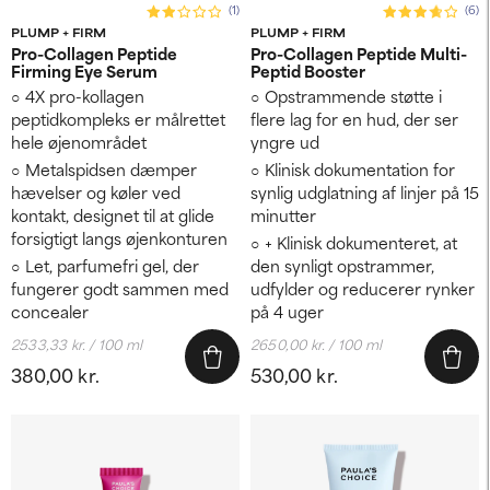
(1)
(6)
PLUMP + FIRM
PLUMP + FIRM
Pro-Collagen Peptide
Pro-Collagen Peptide Multi-
Firming Eye Serum
Peptid Booster
4X pro-kollagen
Opstrammende støtte i
peptidkompleks er målrettet
flere lag for en hud, der ser
hele øjenområdet
yngre ud
Metalspidsen dæmper
Klinisk dokumentation for
hævelser og køler ved
synlig udglatning af linjer på 15
kontakt, designet til at glide
minutter
forsigtigt langs øjenkonturen
+ Klinisk dokumenteret, at
Let, parfumefri gel, der
den synligt opstrammer,
fungerer godt sammen med
udfylder og reducerer rynker
concealer
på 4 uger
2533,33 kr. / 100 ml
2650,00 kr. / 100 ml
380,00 kr.
530,00 kr.