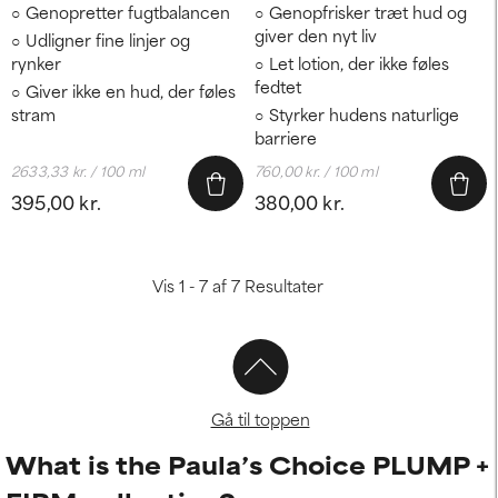
Genopretter fugtbalancen
Genopfrisker træt hud og
giver den nyt liv
Udligner fine linjer og
rynker
Let lotion, der ikke føles
fedtet
Giver ikke en hud, der føles
stram
Styrker hudens naturlige
barriere
2633,33 kr. / 100 ml
760,00 kr. / 100 ml
395,00 kr.
380,00 kr.
Vis 1 - 7 af 7 Resultater
Gå til toppen
What is the Paula’s Choice PLUMP +