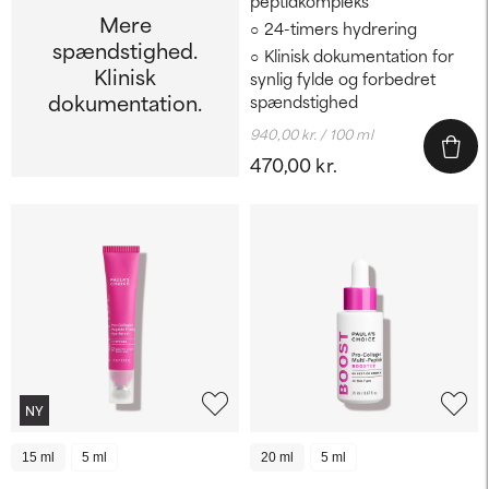
peptidkompleks
Mere
24-timers hydrering
spændstighed.
Klinisk dokumentation for
Klinisk
synlig fylde og forbedret
dokumentation.
spændstighed
940,00 kr. / 100 ml
470,00 kr.
NY
15 ml
5 ml
20 ml
5 ml