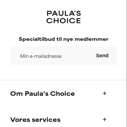
Specialtilbud til nye medlemmer
Send
Om Paula's Choice
Hvem er vi?
Vores services
Paula’s historie