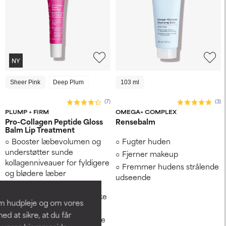
NY
Sheer Pink
Deep Plum
103 ml
(7)
(3)
PLUMP + FIRM
OMEGA+ COMPLEX
Pro-Collagen Peptide Gloss
Rensebalm
Balm Lip Treatment
Booster læbevolumen og
Fugter huden
understøtter sunde
Fjerner makeup
kollagenniveauer for fyldigere
Fremmer hudens strålende
og blødere læber
udseende
Plejer, fugter og udglatter
med en glossy finish, der ikke
om hudpleje og om vores
klæber
d at sikre, at du får
Klinisk bevist at give fyldige