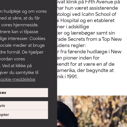
med en renommeret privat klinik på Fifth Avenue på
Manhattan. I over 25 år har hun været assisterende
om hudpleje og om vores
klinisk professor i dermatologi ved Icahn School of
d at sikre, at du får
Medicine på Mount Sinai Hospital og en etableret
å vores hjemmeside.
forfatter med publikationer i adskillige
ere kan vi tilpasse
videnskabelige tidsskrifter og lærebøger samt sin
egen bog, "Skin Rules: Trade Secrets from a Top New
lige interesser. Cookies
York Dermatologist.” (Hudens regler:
sociale medier at bruge
branchehemmeligheder fra førende hudlæge i New
ndre formål. De hjælper
York). Debra Jaliman er en pioner inden for
hvordan vores
dermatologi, og hun er kendt for at være en af de
 Ved at klikke på
første fem læger i Nordamerika, der begyndte at
iver du samtykke til
bruge Botox i hendes klinik i 1991.
ookie-meddelelse
pas
vis
pter