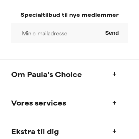
Specialtilbud til nye medlemmer
Send
Om Paula's Choice
Hvem er vi?
Vores services
Paula’s historie
Videnskabeligt advisory board
Ofte stillede spørgsmål
Ekstra til dig
Spørgsmål til produkter