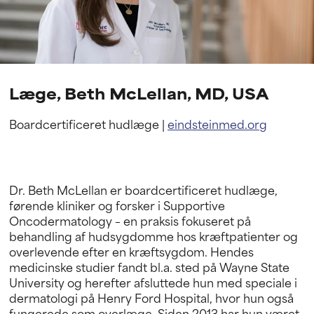
Læge, Beth McLellan, MD, USA
Boardcertificeret hudlæge |
eindsteinmed.org
Dr. Beth McLellan er boardcertificeret hudlæge,
førende kliniker og forsker i Supportive
Oncodermatology – en praksis fokuseret på
behandling af hudsygdomme hos kræftpatienter og
overlevende efter en kræftsygdom. Hendes
medicinske studier fandt bl.a. sted på Wayne State
University og herefter afsluttede hun med speciale i
dermatologi på Henry Ford Hospital, hvor hun også
fungerede som overlæge. Siden 2013 har hun været