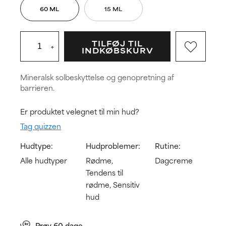
60 ML
15 ML
TILFØJ TIL
+
INDKØBSKURV
Mineralsk solbeskyttelse og genopretning af
barrieren.
Er produktet velegnet til min hud?
Tag quizzen
Hudtype:
Hudproblemer:
Rutine:
Alle hudtyper
Rødme,
Dagcreme
Tendens til
rødme, Sensitiv
hud
Prøv 60 dage.