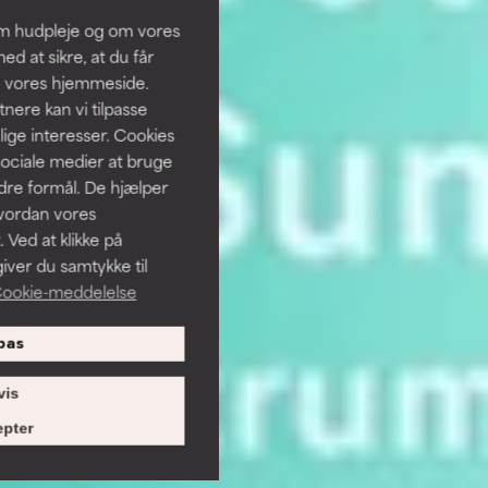
om hudpleje og om vores
d at sikre, at du får
å vores hjemmeside.
ere kan vi tilpasse
lige interesser. Cookies
sociale medier at bruge
ndre formål. De hjælper
hvordan vores
 Ved at klikke på
iver du samtykke til
ookie-meddelelse
pas
vis
pter