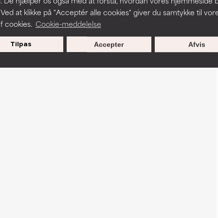
. De hjælper os også med at forstå, hvordan vores hjemmeside b
 Ved at klikke på "Acceptér alle cookies" giver du samtykke til vor
f cookies.
Cookie-meddelelse
Tilpas
Accepter
Afvis