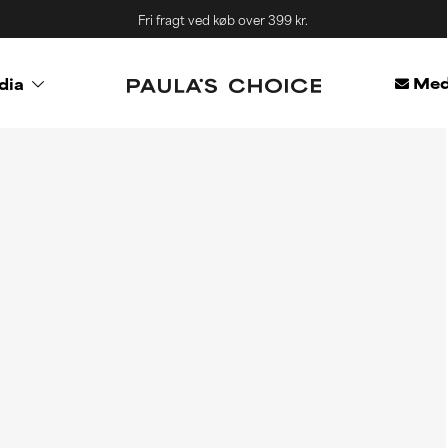
Fri fragt ved køb over 399 kr.
Med
dia