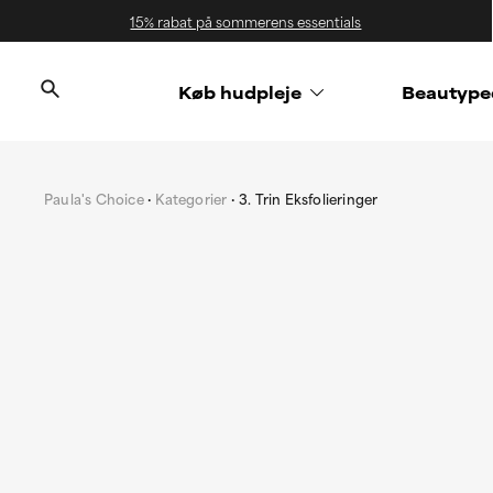
15% rabat på sommerens essentials
Køb hudpleje
Beautype
Paula's Choice
Kategorier
3. Trin Eksfolieringer