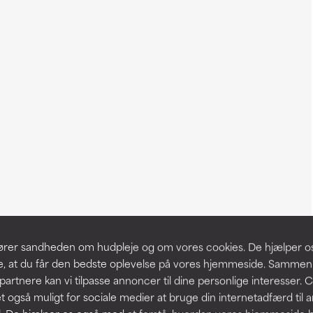
slører sandheden om hudpleje og om vores cookies. De hjælper 
re, at du får den bedste oplevelse på vores hjemmeside. Samme
partnere kan vi tilpasse annoncer til dine personlige interesser. 
t også muligt for sociale medier at bruge din internetadfærd til 