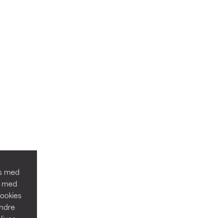
os med
n med
Cookies
andre