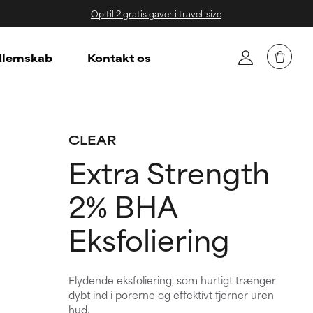
Op til 2 gratis gaver i travel-size
lemskab
Kontakt os
CLEAR
Extra Strength
2% BHA
Eksfoliering
Flydende eksfoliering, som hurtigt trænger
dybt ind i porerne og effektivt fjerner uren
hud.