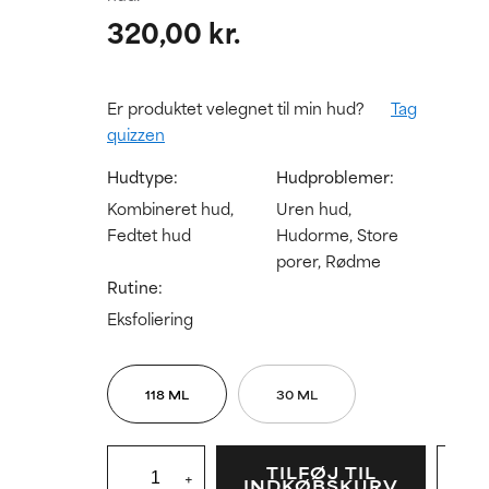
320,00 kr.
Er produktet velegnet til min hud?
Tag
quizzen
Hudtype:
Hudproblemer:
Kombineret hud,
Uren hud,
Fedtet hud
Hudorme, Store
porer, Rødme
Rutine:
Eksfoliering
118 ML
30 ML
TILFØJ TIL
+
INDKØBSKURV