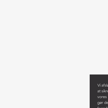
Vi af
at sik
vores 
gør de