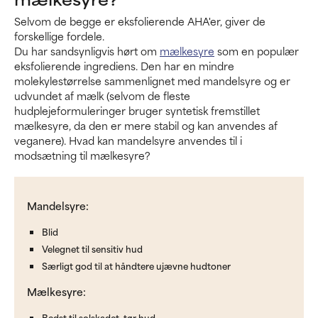
Selvom de begge er eksfolierende AHA'er, giver de
forskellige fordele.
Du har sandsynligvis hørt om
mælkesyre
som en populær
eksfolierende ingrediens. Den har en mindre
molekylestørrelse sammenlignet med mandelsyre og er
udvundet af mælk (selvom de fleste
hudplejeformuleringer bruger syntetisk fremstillet
mælkesyre, da den er mere stabil og kan anvendes af
veganere). Hvad kan mandelsyre anvendes til i
modsætning til mælkesyre?
Mandelsyre:
Blid
Velegnet til sensitiv hud
Særligt god til at håndtere ujævne hudtoner
Mælkesyre:
Bedst til solskadet, tør hud