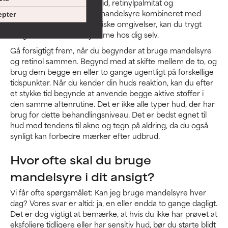
med retinol, benzoylperoxid, retinylpalmitat og
glycyrrhizinsyre. Selvom mandelsyre kombineret med
pter
retinol ofte optræder i kliniske omgivelser, kan du trygt
bruge dem sammen hjemme hos dig selv.
Gå forsigtigt frem, når du begynder at bruge mandelsyre
og retinol sammen. Begynd med at skifte mellem de to, og
brug dem begge en eller to gange ugentligt på forskellige
tidspunkter. Når du kender din huds reaktion, kan du efter
et stykke tid begynde at anvende begge aktive stoffer i
den samme aftenrutine. Det er ikke alle typer hud, der har
brug for dette behandlingsniveau. Det er bedst egnet til
hud med tendens til akne og tegn på aldring, da du også
synligt kan forbedre mærker efter udbrud.
Hvor ofte skal du bruge
mandelsyre i dit ansigt?
Vi får ofte spørgsmålet: Kan jeg bruge mandelsyre hver
dag? Vores svar er altid: ja, en eller endda to gange dagligt.
Det er dog vigtigt at bemærke, at hvis du ikke har prøvet at
eksfoliere tidligere eller har sensitiv hud, bør du starte blidt