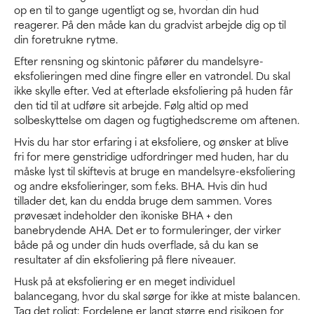
op en til to gange ugentligt og se, hvordan din hud
reagerer. På den måde kan du gradvist arbejde dig op til
din foretrukne rytme.
Efter rensning og skintonic påfører du mandelsyre-
eksfolieringen med dine fingre eller en vatrondel. Du skal
ikke skylle efter. Ved at efterlade eksfoliering på huden får
den tid til at udføre sit arbejde. Følg altid op med
solbeskyttelse om dagen og fugtighedscreme om aftenen.
Hvis du har stor erfaring i at eksfoliere, og ønsker at blive
fri for mere genstridige udfordringer med huden, har du
måske lyst til skiftevis at bruge en mandelsyre-eksfoliering
og andre eksfolieringer, som f.eks. BHA. Hvis din hud
tillader det, kan du endda bruge dem sammen. Vores
prøvesæt indeholder den ikoniske BHA + den
banebrydende AHA. Det er to formuleringer, der virker
både på og under din huds overflade, så du kan se
resultater af din eksfoliering på flere niveauer.
Husk på at eksfoliering er en meget individuel
balancegang, hvor du skal sørge for ikke at miste balancen.
Tag det roligt: Fordelene er langt større end risikoen for