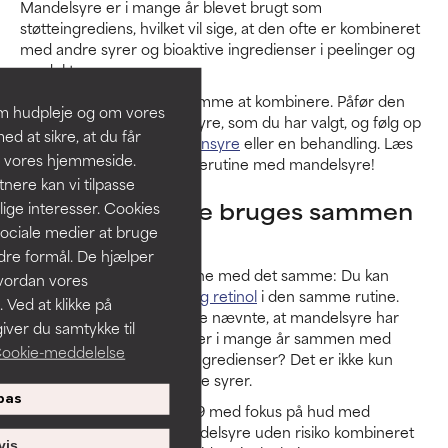
Mandelsyre er i mange år blevet brugt som
støtteingrediens, hvilket vil sige, at den ofte er kombineret
med andre syrer og bioaktive ingredienser i peelinger og
produkter.
De to syrer er sikre og nemme at kombinere. Påfør den
om hudpleje og om vores
eksfoliering med mandelsyre, som du har valgt, og følg op
d at sikre, at du får
med
en serum med azelainsyre
eller en behandling. Læs
å vores hjemmeside.
mere om hele din hudplejerutine med mandelsyre!
ere kan vi tilpasse
Kan mandelsyre bruges sammen
lige interesser. Cookies
sociale medier at bruge
med retinol?
ndre formål. De hjælper
Lad os få afkræftet myterne med det samme: Du kan
hvordan vores
bruge både
mandelsyre og retinol
i den samme rutine.
 Ved at klikke på
Kan du huske, at vi tidligere nævnte, at mandelsyre har
iver du samtykke til
været brugt i formuleringer i mange år sammen med
ookie-meddelelse
andre bioaktive hudplejeingredienser? Det er ikke kun
begrænset til eksfolierende syrer.
pas
I en undersøgelse fra 2019 med fokus på hud med
tendens til akne, blev mandelsyre uden risiko kombineret
vis