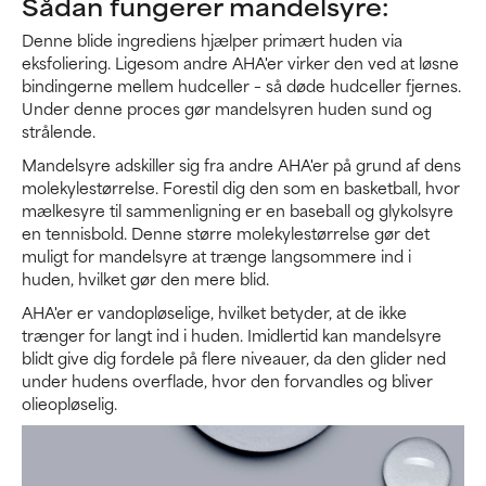
Sådan fungerer mandelsyre:
Denne blide ingrediens hjælper primært huden via
eksfoliering. Ligesom andre AHA'er virker den ved at løsne
bindingerne mellem hudceller – så døde hudceller fjernes.
Under denne proces gør mandelsyren huden sund og
strålende.
Mandelsyre adskiller sig fra andre AHA'er på grund af dens
molekylestørrelse. Forestil dig den som en basketball, hvor
mælkesyre til sammenligning er en baseball og glykolsyre
en tennisbold. Denne større molekylestørrelse gør det
muligt for mandelsyre at trænge langsommere ind i
huden, hvilket gør den mere blid.
AHA'er er vandopløselige, hvilket betyder, at de ikke
trænger for langt ind i huden. Imidlertid kan mandelsyre
blidt give dig fordele på flere niveauer, da den glider ned
under hudens overflade, hvor den forvandles og bliver
olieopløselig.