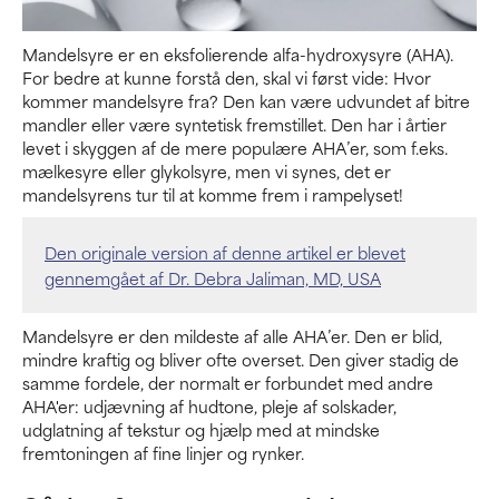
Mandelsyre er en eksfolierende alfa-hydroxysyre (AHA).
For bedre at kunne forstå den, skal vi først vide: Hvor
kommer mandelsyre fra? Den kan være udvundet af bitre
mandler eller være syntetisk fremstillet. Den har i årtier
levet i skyggen af de mere populære AHA’er, som f.eks.
mælkesyre eller glykolsyre, men vi synes, det er
mandelsyrens tur til at komme frem i rampelyset!
Den originale version af denne artikel er blevet
gennemgået af Dr. Debra Jaliman, MD, USA
Mandelsyre er den mildeste af alle AHA’er. Den er blid,
mindre kraftig og bliver ofte overset. Den giver stadig de
samme fordele, der normalt er forbundet med andre
AHA'er: udjævning af hudtone, pleje af solskader,
udglatning af tekstur og hjælp med at mindske
fremtoningen af fine linjer og rynker.