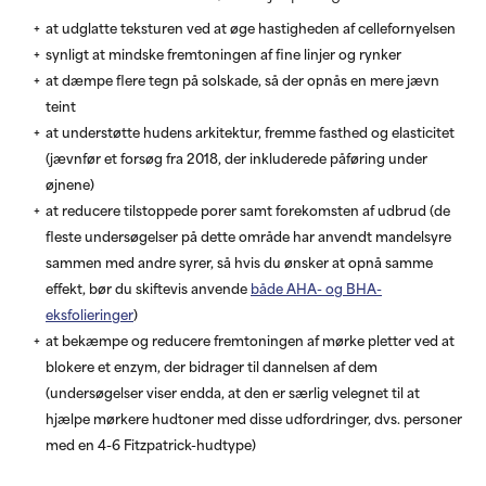
at udglatte teksturen ved at øge hastigheden af cellefornyelsen
synligt at mindske fremtoningen af fine linjer og rynker
at dæmpe flere tegn på solskade, så der opnås en mere jævn
teint
at understøtte hudens arkitektur, fremme fasthed og elasticitet
(jævnfør et forsøg fra 2018, der inkluderede påføring under
øjnene)
at reducere tilstoppede porer samt forekomsten af udbrud (de
fleste undersøgelser på dette område har anvendt mandelsyre
sammen med andre syrer, så hvis du ønsker at opnå samme
effekt, bør du skiftevis anvende
både AHA- og BHA-
eksfolieringer
)
at bekæmpe og reducere fremtoningen af mørke pletter ved at
blokere et enzym, der bidrager til dannelsen af dem
(undersøgelser viser endda, at den er særlig velegnet til at
hjælpe mørkere hudtoner med disse udfordringer, dvs. personer
med en 4-6 Fitzpatrick-hudtype)