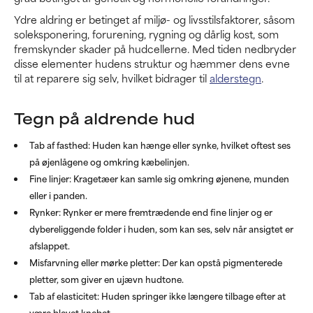
Ydre aldring er betinget af miljø- og livsstilsfaktorer, såsom
soleksponering, forurening, rygning og dårlig kost, som
fremskynder skader på hudcellerne. Med tiden nedbryder
disse elementer hudens struktur og hæmmer dens evne
til at reparere sig selv, hvilket bidrager til
alderstegn
.
Tegn på aldrende hud
Tab af fasthed: Huden kan hænge eller synke, hvilket oftest ses
på øjenlågene og omkring kæbelinjen.
Fine linjer: Kragetæer kan samle sig omkring øjenene, munden
eller i panden.
Rynker: Rynker er mere fremtrædende end fine linjer og er
dybereliggende folder i huden, som kan ses, selv når ansigtet er
afslappet.
Misfarvning eller mørke pletter: Der kan opstå pigmenterede
pletter, som giver en ujævn hudtone.
Tab af elasticitet: Huden springer ikke længere tilbage efter at
være blevet knebet.