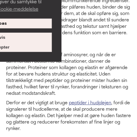
Retinoider er kraftige cellekommunikerende ingredienser.
iver du samtykke til
Det betyder, at når retinoider påføres huden, binder de sig
ookie-meddelelse
til hudcellerne og fortæller dem, at de skal opføre sig, som
om de var yngre. Retinol bidrager blandt andet til sundere
pas
celler, forbedrer hudens fasthed og tekstur samt hjælper
huden med at opretholde dens funktion som en barriere.
vis
Peptider
pter
Peptider er korte kæder af aminosyrer, og når de er
sammensat i bestemte kombinationer, danner de
proteiner. Proteiner som kollagen og elastin er afgørende
for at bevare hudens struktur og elasticitet. Uden
tilstrækkeligt med peptider og proteiner mister huden sin
fasthed, hvilket fører til rynker, forandringer i teksturen og
nedsat modstandskraft.
Derfor er det vigtigt at bruge
peptider i hudplejen
, fordi de
signalerer til hudcellerne, at de skal producere mere
kollagen og elastin. Det hjælper med at gøre huden fastere
og glattere og reducerer forekomsten af fine linjer og
rynker.