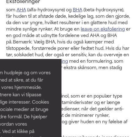
Eksfolieringer
som
AHA
(alfa-hydroxysyre) og
BHA
(beta-hydroxysyre),
får huden til at afstøde døde, kedelige lag, som den gjorde,
da den var yngre, hvilket resulterer i en glattere hud med
mindre synlige rynker. At bruge en
leave-on eksfoliering
er
en god måde at udnytte fordelene ved AHA og BHA
på. Bemærk: Vælg BHA, hvis du også kæmper med
tilstoppede, forstørrede porer eller fedtet hud. Hvis du har
tør, solskadet hud, der også er sensitiv, kan du overveje en
let
flydende AHA-eksfoliering
med en formulering, som
gradvist frigives og som er ekstra skånsom, men stadig
om hudpleje og om vores
effektiv.
d at sikre, at du får
Retinoider
å vores hjemmeside.
ere kan vi tilpasse
Du har måske hørt om retinol, som er en populær type
lige interesser. Cookies
retinoid.
Retinoider
er A-vitaminderivater og er længe
blevet hyldet som "it"-ingredienser, når det gælder anti-
sociale medier at bruge
aging, fordi det er bevist, at de minimerer rynker,
ndre formål. De hjælper
forbedrer ujævn hudtone og giver huden en ny følelse af
hvordan vores
fasthed.
 Ved at klikke på