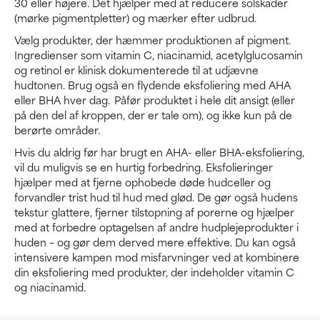
30 eller højere. Det hjælper med at reducere solskader
(mørke pigmentpletter) og mærker efter udbrud.
Vælg produkter, der hæmmer produktionen af pigment.
Ingredienser som vitamin C, niacinamid, acetylglucosamin
og retinol er klinisk dokumenterede til at udjævne
hudtonen. Brug også en flydende eksfoliering med AHA
eller BHA hver dag. Påfør produktet i hele dit ansigt (eller
på den del af kroppen, der er tale om), og ikke kun på de
berørte områder.
Hvis du aldrig før har brugt en AHA- eller BHA-eksfoliering,
vil du muligvis se en hurtig forbedring. Eksfolieringer
hjælper med at fjerne ophobede døde hudceller og
forvandler trist hud til hud med glød. De gør også hudens
tekstur glattere, fjerner tilstopning af porerne og hjælper
med at forbedre optagelsen af andre hudplejeprodukter i
huden – og gør dem derved mere effektive. Du kan også
intensivere kampen mod misfarvninger ved at kombinere
din eksfoliering med produkter, der indeholder vitamin C
og niacinamid.