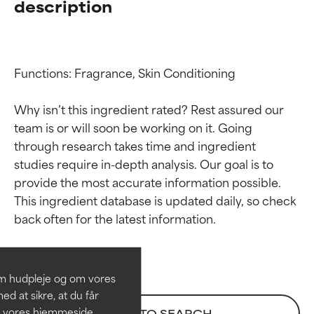
description
Functions: Fragrance, Skin Conditioning

Why isn’t this ingredient rated? Rest assured our 
team is or will soon be working on it. Going 
through research takes time and ingredient 
studies require in-depth analysis. Our goal is to 
provide the most accurate information possible. 
Ratings af
Ratings af
This ingredient database is updated daily, so check 
ingredienser
ingredienser
BEDST
BEDST
Dokumenteret og understøttet
Dokumenteret og understøttet
om hudpleje og om vores
af uafhængige studier.
af uafhængige studier.
d at sikre, at du får
Fremragende aktiv ingrediens til
Fremragende aktiv ingrediens til
å vores hjemmeside.
BACK TO SEARCH