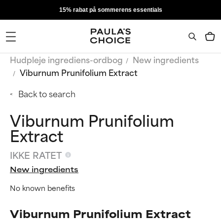
15% rabat på sommerens essentials
Hudpleje ingrediens-ordbog
New ingredients
Viburnum Prunifolium Extract
Back to search
Viburnum Prunifolium
Extract
IKKE RATET
New ingredients
No known benefits
Viburnum Prunifolium Extract