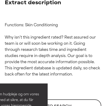
Extract description
Functions: Skin Conditioning

Why isn’t this ingredient rated? Rest assured our 
team is or will soon be working on it. Going 
through research takes time and ingredient 
studies require in-depth analysis. Our goal is to 
provide the most accurate information possible. 
Ratings af
Ratings af
This ingredient database is updated daily, so check 
ingredienser
ingredienser
BEDST
BEDST
Dokumenteret og understøttet
Dokumenteret og understøttet
om hudpleje og om vores
af uafhængige studier.
af uafhængige studier.
d at sikre, at du får
Fremragende aktiv ingrediens til
Fremragende aktiv ingrediens til
å vores hjemmeside.
BACK TO SEARCH