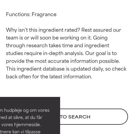
Functions: Fragrance

Why isn’t this ingredient rated? Rest assured our 
team is or will soon be working on it. Going 
through research takes time and ingredient 
studies require in-depth analysis. Our goal is to 
provide the most accurate information possible. 
This ingredient database is updated daily, so check 
Ratings af
Ratings af
ingredienser
ingredienser
BEDST
BEDST
Dokumenteret og understøttet
Dokumenteret og understøttet
om hudpleje og om vores
af uafhængige studier.
af uafhængige studier.
BACK TO SEARCH
d at sikre, at du får
Fremragende aktiv ingrediens til
Fremragende aktiv ingrediens til
å vores hjemmeside.
de fleste hudtyper eller
de fleste hudtyper eller
ere kan vi tilpasse