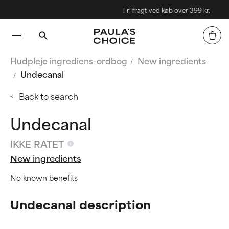
Fri fragt ved køb over 399 kr.
Hudpleje ingrediens-ordbog
New ingredients
Undecanal
Back to search
Undecanal
IKKE RATET
New ingredients
No known benefits
Undecanal description