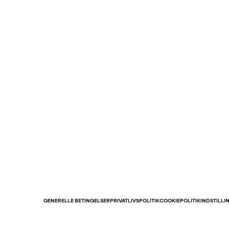
GENERELLE BETINGELSER
PRIVATLIVSPOLITIK
COOKIEPOLITIK
INDSTILLI