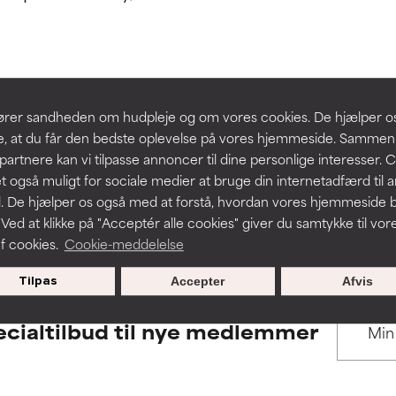
 understøttet af uafhængige studier. Fremragende aktiv ingredie
 understøttet af uafhængige studier. Fremragende aktiv ingredie
hudproblemer.
hudproblemer.
t forbedre en formulerings tekstur, stabilitet eller penetration.
t forbedre en formulerings tekstur, stabilitet eller penetration.
BACK TO SEARCH
slører sandheden om hudpleje og om vores cookies. De hjælper 
re, at du får den bedste oplevelse på vores hjemmeside. Samme
rriterende, men kan have kosmetiske, stabilitetsmæssige eller an
rriterende, men kan have kosmetiske, stabilitetsmæssige eller an
partnere kan vi tilpasse annoncer til dine personlige interesser. 
dets anvendelighed.
dets anvendelighed.
t også muligt for sociale medier at bruge din internetadfærd til 
. De hjælper os også med at forstå, hvordan vores hjemmeside b
s used to assess ingredients in this dictionary. Regulations regar
 Ved at klikke på "Acceptér alle cookies" giver du samtykke til vor
f cookies.
Cookie-meddelelse
r irritation. Risikoen øges, når det kombineres med andre problem
r irritation. Risikoen øges, når det kombineres med andre problem
Tilpas
Accepter
Afvis
cialtilbud til nye medlemmer
ritation, inflammation, tørhed osv. Kan være en fordel i nogle til
ritation, inflammation, tørhed osv. Kan være en fordel i nogle til
n påvist, at ingrediensen gør mere skade end gavn.
n påvist, at ingrediensen gør mere skade end gavn.