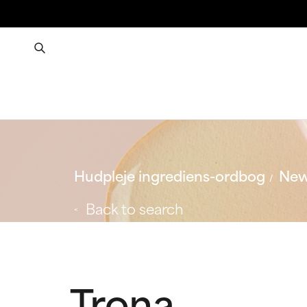
Hudpleje ingrediens-ordbog
New
Back to search
Trona