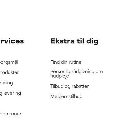
gennemgå
gennemgå
ervices
Ekstra til dig
spørgsmål
Find din rutine
Personlig rådgivning om
produkter
hudpleje
etaling
Tilbud og rabatter
g levering
Medlemstilbud
e domæner