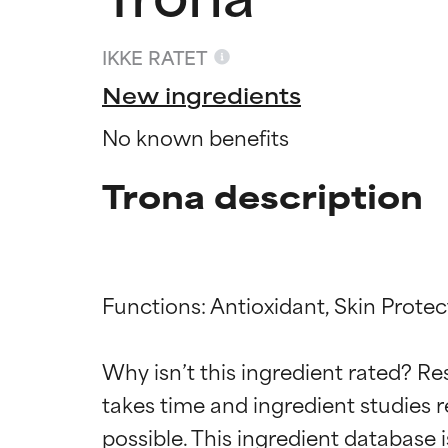
IKKE RATET
New ingredients
No known benefits
Trona description
Functions: Antioxidant, Skin Protect
Ratings a
Ratings a
Why isn’t this ingredient rated? Re
takes time and ingredient studies r
BEDST
BEDST