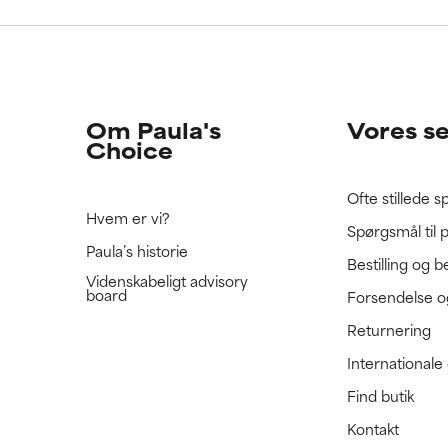
e ratet denne ingrediens, fordi vi ikke har haft mulighed for at 
e ratet denne ingrediens, fordi vi ikke har haft mulighed for at 
 den.
 den.
Om Paula's
Vores s
Choice
Ofte stillede 
Hvem er vi?
Spørgsmål til 
Paula’s historie
Bestilling og b
Videnskabeligt advisory
board
Forsendelse o
Returnering
International
Find butik
Kontakt