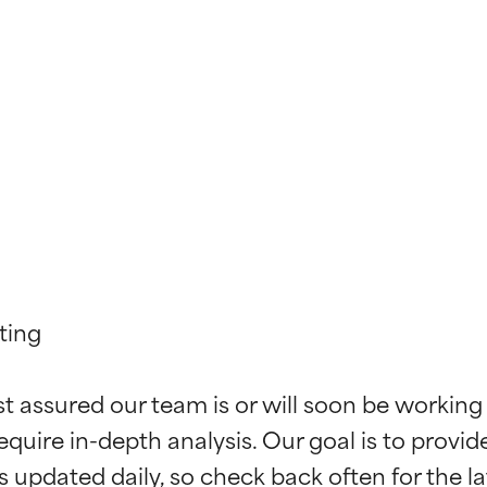
ing

f ingredienser
f ingredienser
st assured our team is or will soon be working
equire in-depth analysis. Our goal is to provi