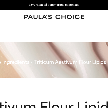
15% rabat på sommerens essentials
 ingredients
Triticum Aestivum Flour Lipids
tivum Flour Lipi