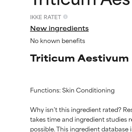
IKKE RATET
New ingredients
No known benefits
Triticum Aestivum 
Functions: Skin Conditioning

Ratings a
Ratings a
Why isn’t this ingredient rated? Re
takes time and ingredient studies r
BEDST
BEDST