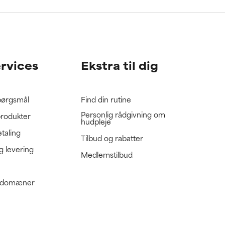
gennemgå
gennemgå
ervices
Ekstra til dig
spørgsmål
Find din rutine
Personlig rådgivning om
produkter
hudpleje
etaling
Tilbud og rabatter
g levering
Medlemstilbud
e domæner