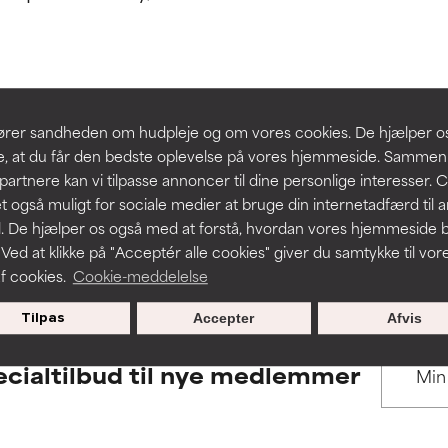
 understøttet af uafhængige studier. Fremragende aktiv ingredie
 understøttet af uafhængige studier. Fremragende aktiv ingredie
hudproblemer.
hudproblemer.
t forbedre en formulerings tekstur, stabilitet eller penetration.
t forbedre en formulerings tekstur, stabilitet eller penetration.
BACK TO SEARCH
slører sandheden om hudpleje og om vores cookies. De hjælper 
re, at du får den bedste oplevelse på vores hjemmeside. Samme
rriterende, men kan have kosmetiske, stabilitetsmæssige eller an
rriterende, men kan have kosmetiske, stabilitetsmæssige eller an
partnere kan vi tilpasse annoncer til dine personlige interesser. 
dets anvendelighed.
dets anvendelighed.
t også muligt for sociale medier at bruge din internetadfærd til 
. De hjælper os også med at forstå, hvordan vores hjemmeside b
s used to assess ingredients in this dictionary. Regulations regar
 Ved at klikke på "Acceptér alle cookies" giver du samtykke til vor
f cookies.
Cookie-meddelelse
r irritation. Risikoen øges, når det kombineres med andre problem
r irritation. Risikoen øges, når det kombineres med andre problem
Tilpas
Accepter
Afvis
cialtilbud til nye medlemmer
ritation, inflammation, tørhed osv. Kan være en fordel i nogle til
ritation, inflammation, tørhed osv. Kan være en fordel i nogle til
n påvist, at ingrediensen gør mere skade end gavn.
n påvist, at ingrediensen gør mere skade end gavn.