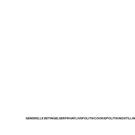
GENERELLE BETINGELSER
PRIVATLIVSPOLITIK
COOKIEPOLITIK
INDSTILLI