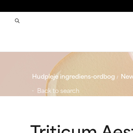
Hudpleje ingrediens-ordbog
New
Back to search
Triticum Aes