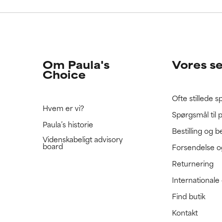
e ratet denne ingrediens, fordi vi ikke har haft mulighed for at 
e ratet denne ingrediens, fordi vi ikke har haft mulighed for at 
 den.
 den.
Om Paula's
Vores s
Choice
Ofte stillede 
Hvem er vi?
Spørgsmål til 
Paula’s historie
Bestilling og b
Videnskabeligt advisory
board
Forsendelse o
Returnering
International
Find butik
Kontakt