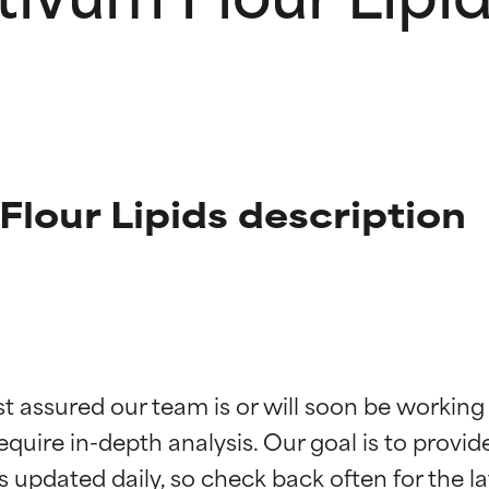
Flour Lipids description
f ingredienser
f ingredienser
st assured our team is or will soon be working
equire in-depth analysis. Our goal is to provi