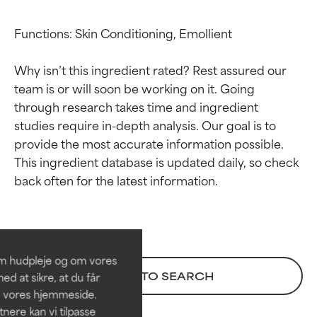
Functions: Skin Conditioning, Emollient

Why isn’t this ingredient rated? Rest assured our 
team is or will soon be working on it. Going 
through research takes time and ingredient 
studies require in-depth analysis. Our goal is to 
provide the most accurate information possible. 
This ingredient database is updated daily, so check 
Ratings af
Ratings af
ingredienser
ingredienser
BEDST
BEDST
Dokumenteret og understøttet
Dokumenteret og understøttet
om hudpleje og om vores
af uafhængige studier.
af uafhængige studier.
BACK TO SEARCH
d at sikre, at du får
Fremragende aktiv ingrediens til
Fremragende aktiv ingrediens til
å vores hjemmeside.
de fleste hudtyper eller
de fleste hudtyper eller
ere kan vi tilpasse