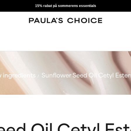
15% rabat på sommerens essentials
 ingredients
Sunflower Seed Oil Cetyl Ester
ed Oil Cetyl Est