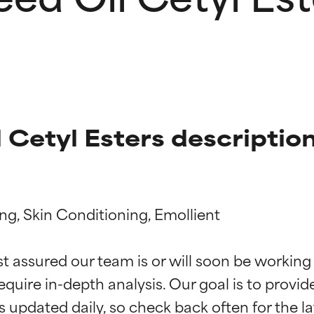
 Cetyl Esters descriptio
ng, Skin Conditioning, Emollient

f ingredienser
f ingredienser
st assured our team is or will soon be working
equire in-depth analysis. Our goal is to provi