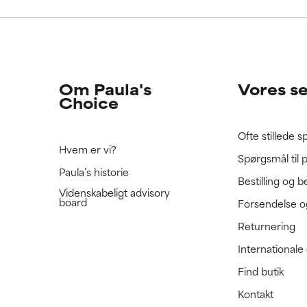
e ratet denne ingrediens, fordi vi ikke har haft mulighed for at 
e ratet denne ingrediens, fordi vi ikke har haft mulighed for at 
 den.
 den.
Om Paula's
Vores s
Choice
Ofte stillede 
Hvem er vi?
Spørgsmål til 
Paula’s historie
Bestilling og b
Videnskabeligt advisory
board
Forsendelse o
Returnering
International
Find butik
Kontakt