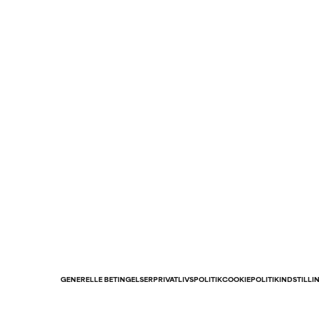
GENERELLE BETINGELSER
PRIVATLIVSPOLITIK
COOKIEPOLITIK
INDSTILLI