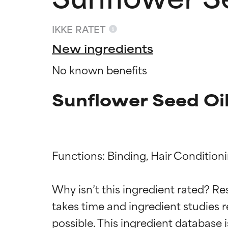
IKKE RATET
New ingredients
No known benefits
Sunflower Seed Oil
Functions: Binding, Hair Conditioni
Ratings a
Ratings a
Why isn’t this ingredient rated? Re
takes time and ingredient studies r
BEDST
BEDST