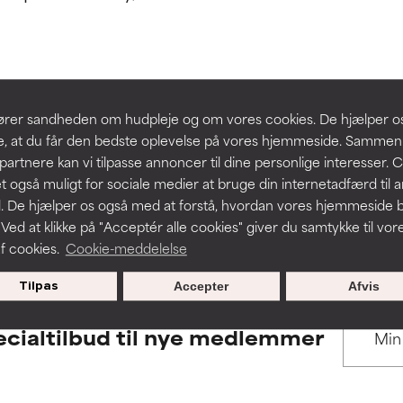
 understøttet af uafhængige studier. Fremragende aktiv ingredie
 understøttet af uafhængige studier. Fremragende aktiv ingredie
hudproblemer.
hudproblemer.
t forbedre en formulerings tekstur, stabilitet eller penetration.
t forbedre en formulerings tekstur, stabilitet eller penetration.
BACK TO SEARCH
slører sandheden om hudpleje og om vores cookies. De hjælper 
re, at du får den bedste oplevelse på vores hjemmeside. Samme
rriterende, men kan have kosmetiske, stabilitetsmæssige eller an
rriterende, men kan have kosmetiske, stabilitetsmæssige eller an
partnere kan vi tilpasse annoncer til dine personlige interesser. 
dets anvendelighed.
dets anvendelighed.
t også muligt for sociale medier at bruge din internetadfærd til 
. De hjælper os også med at forstå, hvordan vores hjemmeside b
s used to assess ingredients in this dictionary. Regulations regar
 Ved at klikke på "Acceptér alle cookies" giver du samtykke til vor
f cookies.
Cookie-meddelelse
r irritation. Risikoen øges, når det kombineres med andre problem
r irritation. Risikoen øges, når det kombineres med andre problem
Tilpas
Accepter
Afvis
cialtilbud til nye medlemmer
ritation, inflammation, tørhed osv. Kan være en fordel i nogle til
ritation, inflammation, tørhed osv. Kan være en fordel i nogle til
n påvist, at ingrediensen gør mere skade end gavn.
n påvist, at ingrediensen gør mere skade end gavn.