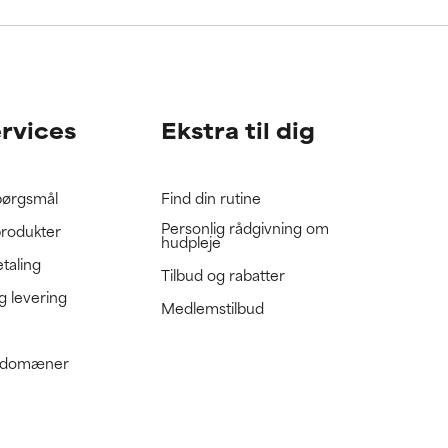
gennemgå
gennemgå
ervices
Ekstra til dig
spørgsmål
Find din rutine
Personlig rådgivning om
produkter
hudpleje
etaling
Tilbud og rabatter
g levering
Medlemstilbud
e domæner