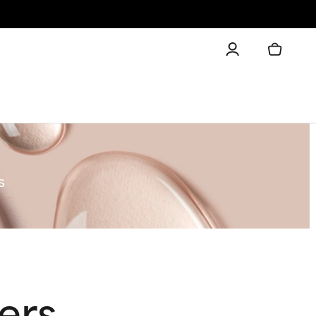
s
ers