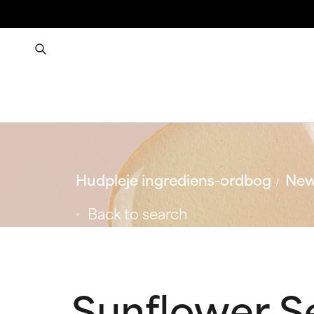
Hudpleje ingrediens-ordbog
New
Back to search
Sunflower Se