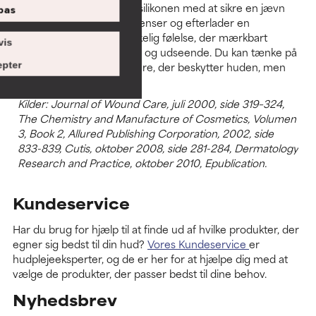
dannes. I stedet hjælper silikonen med at sikre en jævn
pas
påføring af andre ingredienser og efterlader en
silkeagtig, næsten umærkelig følelse, der mærkbart
vis
forbedrer hudens tekstur og udseende. Du kan tænke på
det som en åndbar barriere, der beskytter huden, men
pter
næsten ikke mærkes.
Kilder: Journal of Wound Care, juli 2000, side 319–324,
The Chemistry and Manufacture of Cosmetics, Volumen
3, Book 2, Allured Publishing Corporation, 2002, side
833-839, Cutis, oktober 2008, side 281-284, Dermatology
Research and Practice, oktober 2010, Epublication.
Kundeservice
Har du brug for hjælp til at finde ud af hvilke produkter, der
egner sig bedst til din hud?
Vores Kundeservice
er
hudplejeeksperter, og de er her for at hjælpe dig med at
vælge de produkter, der passer bedst til dine behov.
Nyhedsbrev