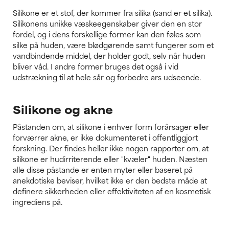
Silikone er et stof, der kommer fra silika (sand er et silika).
Silikonens unikke væskeegenskaber giver den en stor
fordel, og i dens forskellige former kan den føles som
silke på huden, være blødgørende samt fungerer som et
vandbindende middel, der holder godt, selv når huden
bliver våd. I andre former bruges det også i vid
udstrækning til at hele sår og forbedre ars udseende.
Silikone og akne
Påstanden om, at silikone i enhver form forårsager eller
forværrer akne, er ikke dokumenteret i offentliggjort
forskning. Der findes heller ikke nogen rapporter om, at
silikone er hudirriterende eller "kvæler" huden. Næsten
alle disse påstande er enten myter eller baseret på
anekdotiske beviser, hvilket ikke er den bedste måde at
definere sikkerheden eller effektiviteten af en kosmetisk
ingrediens på.