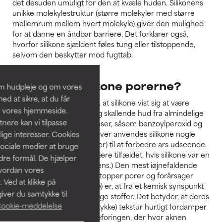
det desuden umuligt for den at kvæle huden. Silikonens
unikke molekylestruktur (større molekyler med større
mellemrum mellem hvert molekyle) giver den mulighed
for at danne en åndbar barriere. Det forklarer også,
hvorfor silikone sjældent føles tung eller tilstoppende,
selvom den beskytter mod fugttab.
Tilstopper silikone porerne?
om hudpleje og om vores
d at sikre, at du får
Det er interessant at vide, at silikone vist sig at være
å vores hjemmeside.
nyttig til at afhjælpe tør og skallende hud fra almindelige
ere kan vi tilpasse
anti-akne aktive ingredienser, såsom benzoylperoxid og
topisk antibiotika. (Derudover anvendes silikone nogle
lige interesser. Cookies
gange som et fyldstof (filler) til at forbedre ars udseende.
sociale medier at bruge
Dette ville bestemt ikke være tilfældet, hvis silikone var en
ndre formål. De hjælper
poretilstoppende ingrediens.) Den mest iøjnefaldende
hvordan vores
årsag til at silikone ikke tilstopper porer og forårsager
 Ved at klikke på
akne (eller sorte hudorme) er, at fra et kemisk synspunkt
iver du samtykke til
er de fleste silikoner flygtige stoffer. Det betyder, at deres
ookie-meddelelse
oprindeligt tyktflydende (tykke) tekstur hurtigt fordamper
og ikke trænger ind i poreforingen, der hvor aknen