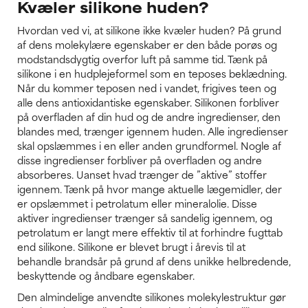
Kvæler silikone huden?
Hvordan ved vi, at silikone ikke kvæler huden? På grund
af dens molekylære egenskaber er den både porøs og
modstandsdygtig overfor luft på samme tid. Tænk på
silikone i en hudplejeformel som en teposes beklædning.
Når du kommer teposen ned i vandet, frigives teen og
alle dens antioxidantiske egenskaber. Silikonen forbliver
på overfladen af din hud og de andre ingredienser, den
blandes med, trænger igennem huden. Alle ingredienser
skal opslæmmes i en eller anden grundformel. Nogle af
disse ingredienser forbliver på overfladen og andre
absorberes. Uanset hvad trænger de ”aktive” stoffer
igennem. Tænk på hvor mange aktuelle lægemidler, der
er opslæmmet i petrolatum eller mineralolie. Disse
aktiver ingredienser trænger så sandelig igennem, og
petrolatum er langt mere effektiv til at forhindre fugttab
end silikone. Silikone er blevet brugt i årevis til at
behandle brandsår på grund af dens unikke helbredende,
beskyttende og åndbare egenskaber.
Den almindelige anvendte silikones molekylestruktur gør