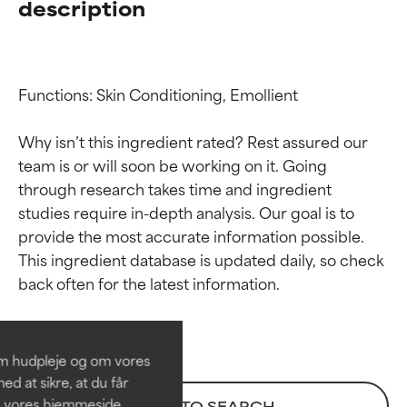
description
Functions: Skin Conditioning, Emollient

Why isn’t this ingredient rated? Rest assured our 
team is or will soon be working on it. Going 
through research takes time and ingredient 
studies require in-depth analysis. Our goal is to 
provide the most accurate information possible. 
Ratings af
Ratings af
This ingredient database is updated daily, so check 
ingredienser
ingredienser
BEDST
BEDST
Dokumenteret og understøttet
Dokumenteret og understøttet
om hudpleje og om vores
af uafhængige studier.
af uafhængige studier.
d at sikre, at du får
Fremragende aktiv ingrediens til
Fremragende aktiv ingrediens til
å vores hjemmeside.
BACK TO SEARCH