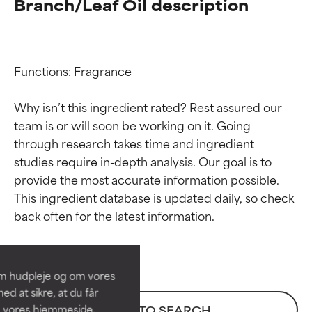
Branch/Leaf Oil description
Functions: Fragrance

Why isn’t this ingredient rated? Rest assured our 
team is or will soon be working on it. Going 
through research takes time and ingredient 
studies require in-depth analysis. Our goal is to 
provide the most accurate information possible. 
Ratings af
Ratings af
This ingredient database is updated daily, so check 
ingredienser
ingredienser
BEDST
BEDST
Dokumenteret og understøttet
Dokumenteret og understøttet
om hudpleje og om vores
af uafhængige studier.
af uafhængige studier.
d at sikre, at du får
Fremragende aktiv ingrediens til
Fremragende aktiv ingrediens til
å vores hjemmeside.
BACK TO SEARCH