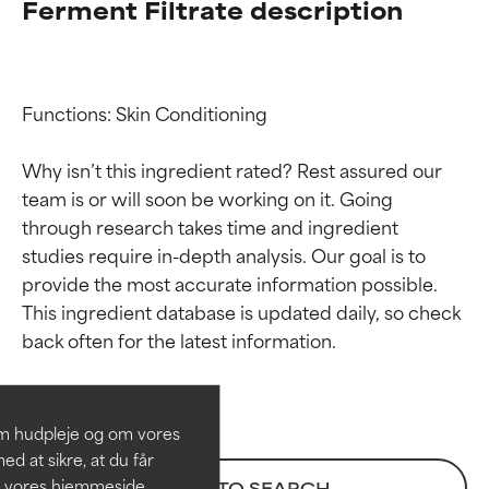
Ferment Filtrate description
Functions: Skin Conditioning

Why isn’t this ingredient rated? Rest assured our 
team is or will soon be working on it. Going 
through research takes time and ingredient 
studies require in-depth analysis. Our goal is to 
provide the most accurate information possible. 
Ratings af
Ratings af
This ingredient database is updated daily, so check 
ingredienser
ingredienser
BEDST
BEDST
Dokumenteret og understøttet
Dokumenteret og understøttet
om hudpleje og om vores
af uafhængige studier.
af uafhængige studier.
d at sikre, at du får
Fremragende aktiv ingrediens til
Fremragende aktiv ingrediens til
å vores hjemmeside.
BACK TO SEARCH