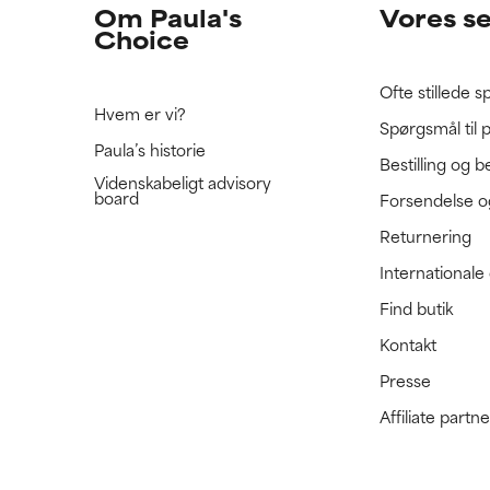
Om Paula's
Vores s
Choice
Ofte stillede 
Hvem er vi?
Spørgsmål til 
Paula’s historie
Bestilling og b
Videnskabeligt advisory
board
Forsendelse o
Returnering
International
Find butik
Kontakt
Presse
Affiliate part