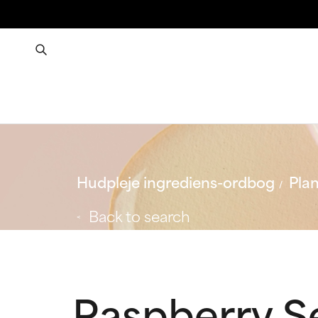
Hudpleje ingrediens-ordbog
Plan
Back to search
Raspberry S