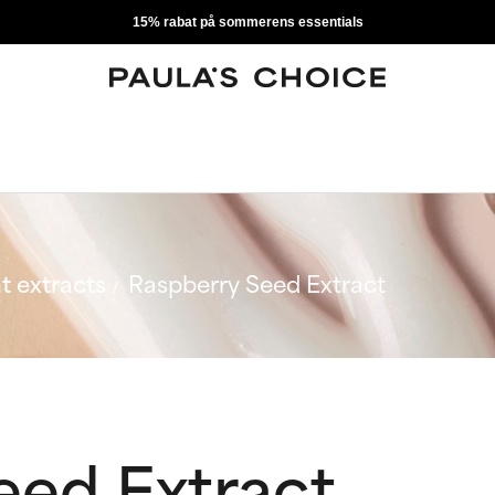
15% rabat på sommerens essentials
t extracts
Raspberry Seed Extract
eed Extract