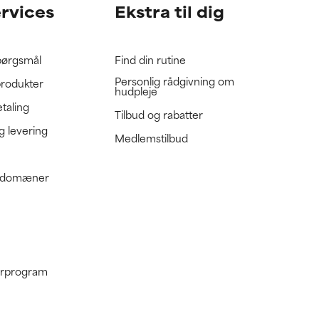
ervices
Ekstra til dig
spørgsmål
Find din rutine
Personlig rådgivning om
produkter
hudpleje
etaling
Tilbud og rabatter
g levering
Medlemstilbud
e domæner
nerprogram