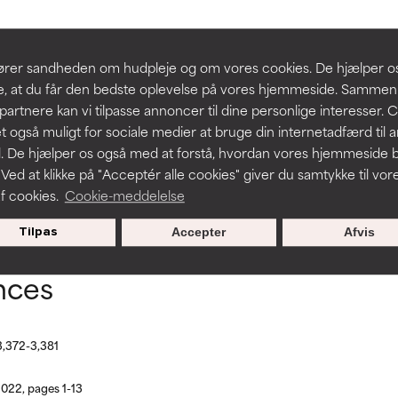
t forbedre en formulerings tekstur, stabilitet eller penetration.
t forbedre en formulerings tekstur, stabilitet eller penetration.
y
Honey
Beeswax
slører sandheden om hudpleje og om vores cookies. De hjælper 
re, at du får den bedste oplevelse på vores hjemmeside. Samme
rriterende, men kan have kosmetiske, stabilitetsmæssige eller an
rriterende, men kan have kosmetiske, stabilitetsmæssige eller an
partnere kan vi tilpasse annoncer til dine personlige interesser. 
dets anvendelighed.
dets anvendelighed.
t også muligt for sociale medier at bruge din internetadfærd til 
. De hjælper os også med at forstå, hvordan vores hjemmeside b
 Ved at klikke på "Acceptér alle cookies" giver du samtykke til vor
BACK TO SEARCH
f cookies.
Cookie-meddelelse
r irritation. Risikoen øges, når det kombineres med andre problem
r irritation. Risikoen øges, når det kombineres med andre problem
Tilpas
Accepter
Afvis
nces
ritation, inflammation, tørhed osv. Kan være en fordel i nogle til
ritation, inflammation, tørhed osv. Kan være en fordel i nogle til
n påvist, at ingrediensen gør mere skade end gavn.
n påvist, at ingrediensen gør mere skade end gavn.
3,372-3,381
e ratet denne ingrediens, fordi vi ikke har haft mulighed for at 
e ratet denne ingrediens, fordi vi ikke har haft mulighed for at 
22, pages 1-13
 den.
 den.