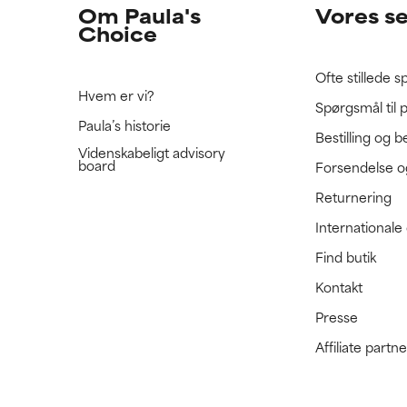
Om Paula's
Vores s
Choice
Ofte stillede 
Hvem er vi?
Spørgsmål til 
Paula’s historie
Bestilling og b
Videnskabeligt advisory
board
Forsendelse o
Returnering
International
Find butik
Kontakt
Presse
Affiliate part