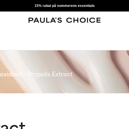
15% rabat på sommerens essentials
ioxidant
Propolis Extract
ract