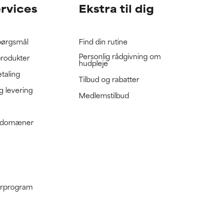
ervices
Ekstra til dig
spørgsmål
Find din rutine
Personlig rådgivning om
produkter
hudpleje
etaling
Tilbud og rabatter
g levering
Medlemstilbud
e domæner
nerprogram