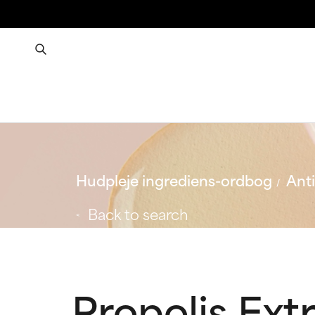
Hudpleje ingrediens-ordbog
Ant
Back to search
Propolis Ext