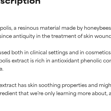
escription
opolis, a resinous material made by honeybees 
ince antiquity in the treatment of skin wounds
 used both in clinical settings and in cosmetic
polis extract is rich in antioxidant phenolic 
.

f ingredienser
f ingredienser
xtract has skin soothing properties and might
ngredient that we’re only learning more about, 
 understøttet af uafhængige studier. Fremragende aktiv ingredie
 understøttet af uafhængige studier. Fremragende aktiv ingredie
hudproblemer.
hudproblemer.