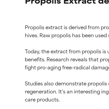
Propolis Extract d
Propolis extract is derived from pr
hives. Raw propolis has been used s
Today, the extract from propolis is
benefits. Research reveals that pro
fight pro-aging free-radical damage
Ratings a
Ratings a
Studies also demonstrate propolis e
BEDST
BEDST
regeneration. It’s an interesting i
Dokumenteret og
Dokumenteret og
hudtyper eller 
hudtyper eller 