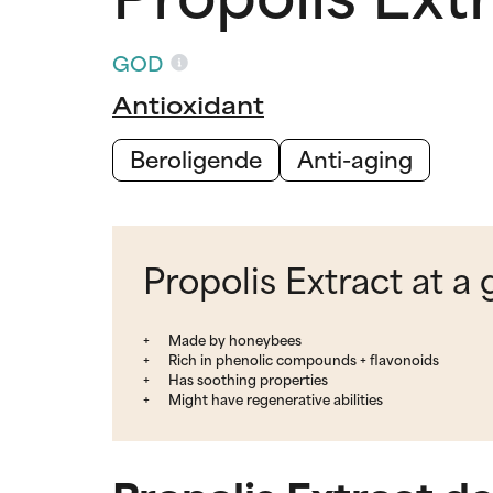
GOD
Antioxidant
Beroligende
Anti-aging
Propolis Extract at a
Made by honeybees
Rich in phenolic compounds + flavonoids
Has soothing properties
Might have regenerative abilities