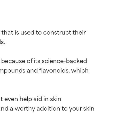
that is used to construct their 
.

s because of its science-backed 
compounds and flavonoids, which 
 even help aid in skin 
and a worthy addition to your skin 
ns til de fleste
ns til de fleste