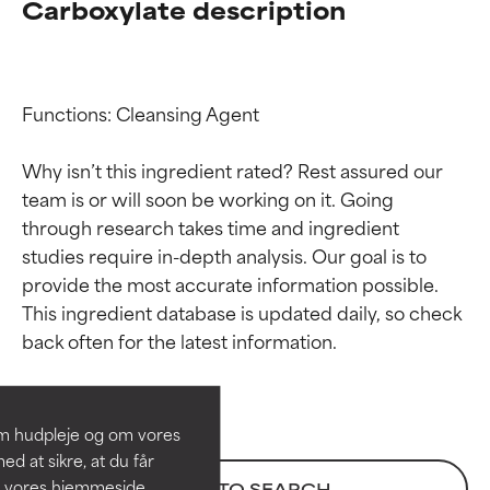
Carboxylate description
Functions: Cleansing Agent

Why isn’t this ingredient rated? Rest assured our 
team is or will soon be working on it. Going 
through research takes time and ingredient 
studies require in-depth analysis. Our goal is to 
provide the most accurate information possible. 
Ratings af
Ratings af
This ingredient database is updated daily, so check 
ingredienser
ingredienser
BEDST
BEDST
Dokumenteret og understøttet
Dokumenteret og understøttet
om hudpleje og om vores
af uafhængige studier.
af uafhængige studier.
d at sikre, at du får
Fremragende aktiv ingrediens til
Fremragende aktiv ingrediens til
å vores hjemmeside.
BACK TO SEARCH