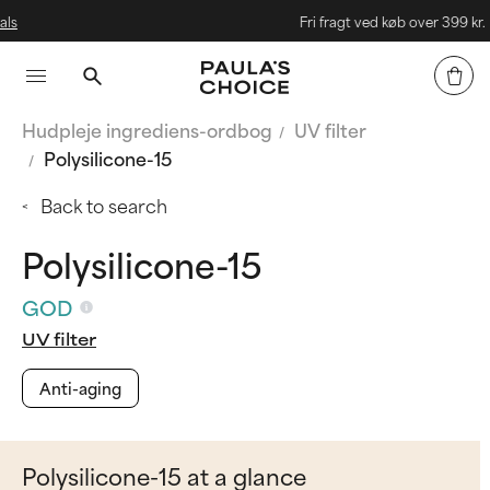
Fri fragt ved køb over 399 kr.
Hudpleje ingrediens-ordbog
UV filter
Polysilicone-15
Back to search
Polysilicone-15
GOD
UV filter
Anti-aging
Polysilicone-15 at a glance