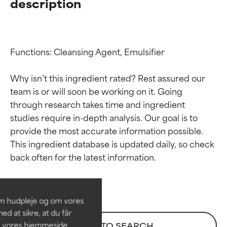
description
Functions: Cleansing Agent, Emulsifier

Why isn’t this ingredient rated? Rest assured our 
team is or will soon be working on it. Going 
through research takes time and ingredient 
studies require in-depth analysis. Our goal is to 
provide the most accurate information possible. 
Ratings af
Ratings af
This ingredient database is updated daily, so check 
ingredienser
ingredienser
BEDST
BEDST
Dokumenteret og understøttet
Dokumenteret og understøttet
om hudpleje og om vores
af uafhængige studier.
af uafhængige studier.
d at sikre, at du får
Fremragende aktiv ingrediens til
Fremragende aktiv ingrediens til
å vores hjemmeside.
BACK TO SEARCH