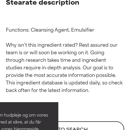
Stearate description
Functions: Cleansing Agent, Emulsifier

Why isn’t this ingredient rated? Rest assured our 
team is or will soon be working on it. Going 
through research takes time and ingredient 
studies require in-depth analysis. Our goal is to 
provide the most accurate information possible. 
Ratings af
Ratings af
This ingredient database is updated daily, so check 
ingredienser
ingredienser
BEDST
BEDST
Dokumenteret og understøttet
Dokumenteret og understøttet
om hudpleje og om vores
af uafhængige studier.
af uafhængige studier.
d at sikre, at du får
Fremragende aktiv ingrediens til
Fremragende aktiv ingrediens til
å vores hjemmeside.
BACK TO SEARCH