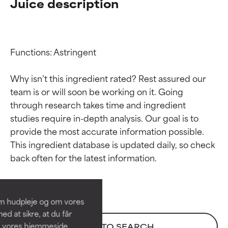
Juice description
Functions: Astringent

Why isn’t this ingredient rated? Rest assured our 
team is or will soon be working on it. Going 
through research takes time and ingredient 
studies require in-depth analysis. Our goal is to 
provide the most accurate information possible. 
Ratings af
Ratings af
This ingredient database is updated daily, so check 
ingredienser
ingredienser
BEDST
BEDST
Dokumenteret og understøttet
Dokumenteret og understøttet
om hudpleje og om vores
af uafhængige studier.
af uafhængige studier.
d at sikre, at du får
Fremragende aktiv ingrediens til
Fremragende aktiv ingrediens til
å vores hjemmeside.
BACK TO SEARCH