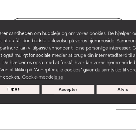
hudproblemer.
hudproblemer.
t forbedre en formulerings tekstur, stabilitet eller penetration.
t forbedre en formulerings tekstur, stabilitet eller penetration.
BACK TO SEARCH
slører sandheden om hudpleje og om vores cookies. De hjælper 
re, at du får den bedste oplevelse på vores hjemmeside. Samme
rriterende, men kan have kosmetiske, stabilitetsmæssige eller an
rriterende, men kan have kosmetiske, stabilitetsmæssige eller an
partnere kan vi tilpasse annoncer til dine personlige interesser. 
dets anvendelighed.
dets anvendelighed.
t også muligt for sociale medier at bruge din internetadfærd til 
s used to assess ingredients in this dictionary. Regulations regar
. De hjælper os også med at forstå, hvordan vores hjemmeside b
 Ved at klikke på "Acceptér alle cookies" giver du samtykke til vor
f cookies.
Cookie-meddelelse
r irritation. Risikoen øges, når det kombineres med andre problem
r irritation. Risikoen øges, når det kombineres med andre problem
Tilpas
Accepter
Afvis
cialtilbud til nye medlemmer
ritation, inflammation, tørhed osv. Kan være en fordel i nogle til
ritation, inflammation, tørhed osv. Kan være en fordel i nogle til
n påvist, at ingrediensen gør mere skade end gavn.
n påvist, at ingrediensen gør mere skade end gavn.