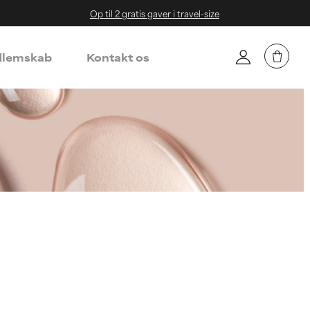
Op til 2 gratis gaver i travel-size
lemskab
Kontakt os