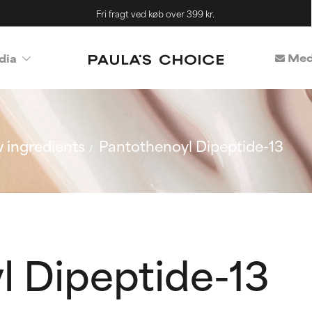
Fri fragt ved køb over 399 kr.
Med
dia
 ingredients
Pantothenoyl Dipeptide-13
l Dipeptide-13