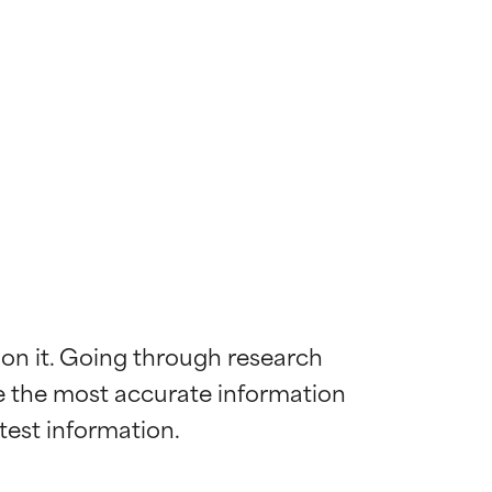
 on it. Going through research 
de the most accurate information 
ns til de fleste
ns til de fleste