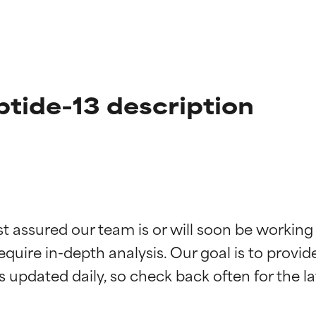
tide-13 description
st assured our team is or will soon be working
f ingredienser
f ingredienser
equire in-depth analysis. Our goal is to provi
 understøttet af uafhængige studier. Fremragende aktiv ingredie
 understøttet af uafhængige studier. Fremragende aktiv ingredie