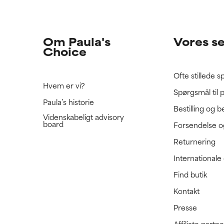
e ratet denne ingrediens, fordi vi ikke har haft mulighed for at 
e ratet denne ingrediens, fordi vi ikke har haft mulighed for at 
 den.
 den.
Om Paula's
Vores s
Choice
Ofte stillede 
Hvem er vi?
Spørgsmål til 
Paula’s historie
Bestilling og b
Videnskabeligt advisory
board
Forsendelse o
Returnering
International
Find butik
Kontakt
Presse
Affiliate part