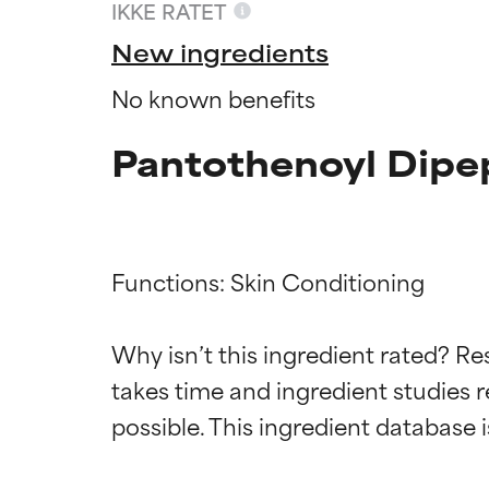
IKKE RATET
New ingredients
No known benefits
Pantothenoyl Dipep
Functions: Skin Conditioning

Why isn’t this ingredient rated? Re
Ratings a
Ratings a
takes time and ingredient studies r
BEDST
BEDST
Dokumenteret og
Dokumenteret og