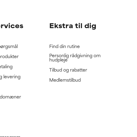
gennemgå
gennemgå
ervices
Ekstra til dig
spørgsmål
Find din rutine
Personlig rådgivning om
produkter
hudpleje
etaling
Tilbud og rabatter
g levering
Medlemstilbud
e domæner
nerprogram