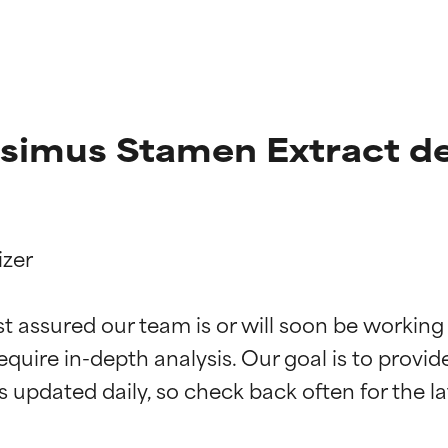
simus Stamen Extract de
zer

st assured our team is or will soon be working
f ingredienser
f ingredienser
equire in-depth analysis. Our goal is to provi
 understøttet af uafhængige studier. Fremragende aktiv ingredie
 understøttet af uafhængige studier. Fremragende aktiv ingredie