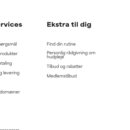
gennemgå
gennemgå
ervices
Ekstra til dig
spørgsmål
Find din rutine
Personlig rådgivning om
produkter
hudpleje
etaling
Tilbud og rabatter
g levering
Medlemstilbud
e domæner
nerprogram