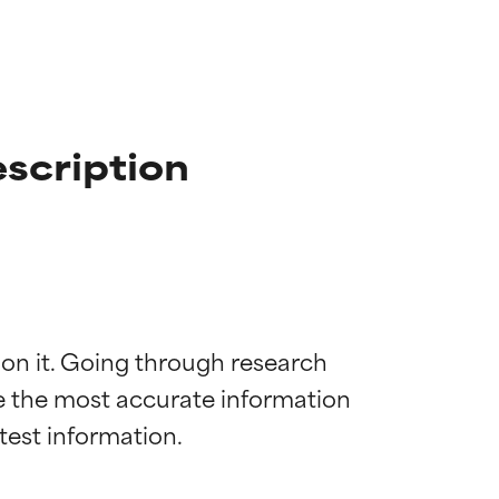
scription
 on it. Going through research 
de the most accurate information 
ns til de fleste
ns til de fleste