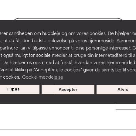
hudproblemer.
hudproblemer.
t forbedre en formulerings tekstur, stabilitet eller penetration.
t forbedre en formulerings tekstur, stabilitet eller penetration.
BACK TO SEARCH
slører sandheden om hudpleje og om vores cookies. De hjælper 
re, at du får den bedste oplevelse på vores hjemmeside. Samme
rriterende, men kan have kosmetiske, stabilitetsmæssige eller an
rriterende, men kan have kosmetiske, stabilitetsmæssige eller an
partnere kan vi tilpasse annoncer til dine personlige interesser. 
dets anvendelighed.
dets anvendelighed.
t også muligt for sociale medier at bruge din internetadfærd til 
s used to assess ingredients in this dictionary. Regulations regar
. De hjælper os også med at forstå, hvordan vores hjemmeside b
 Ved at klikke på "Acceptér alle cookies" giver du samtykke til vor
f cookies.
Cookie-meddelelse
r irritation. Risikoen øges, når det kombineres med andre problem
r irritation. Risikoen øges, når det kombineres med andre problem
Tilpas
Accepter
Afvis
cialtilbud til nye medlemmer
ritation, inflammation, tørhed osv. Kan være en fordel i nogle til
ritation, inflammation, tørhed osv. Kan være en fordel i nogle til
n påvist, at ingrediensen gør mere skade end gavn.
n påvist, at ingrediensen gør mere skade end gavn.