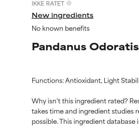
IKKE RATET
New ingredients
No known benefits
Pandanus Odoratis
Functions: Antioxidant, Light Stabili
Why isn’t this ingredient rated? Re
Ratings a
Ratings a
takes time and ingredient studies r
BEDST
BEDST
Dokumenteret og
Dokumenteret og