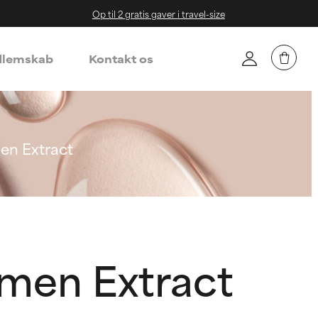
Op til 2 gratis gaver i travel-size
lemskab
Kontakt os
en Extract
men Extract