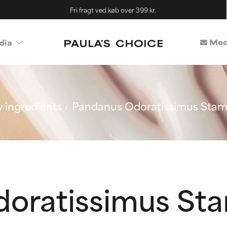
Fri fragt ved køb over 399 kr.
Med
dia
 ingredients
Pandanus Odoratissimus Stam
oratissimus Sta