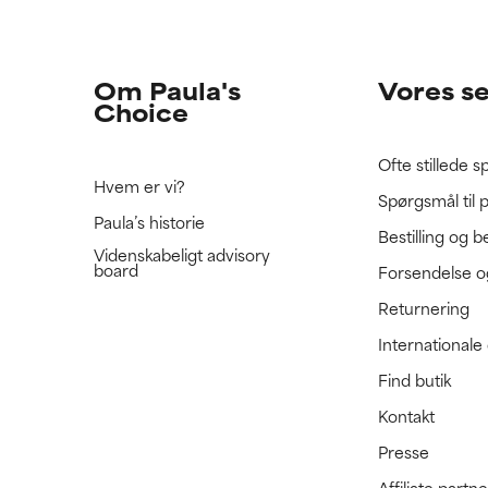
e ratet denne ingrediens, fordi vi ikke har haft mulighed for at 
e ratet denne ingrediens, fordi vi ikke har haft mulighed for at 
 den.
 den.
Om Paula's
Vores s
Choice
Ofte stillede 
Hvem er vi?
Spørgsmål til 
Paula’s historie
Bestilling og b
Videnskabeligt advisory
board
Forsendelse o
Returnering
International
Find butik
Kontakt
Presse
Affiliate part