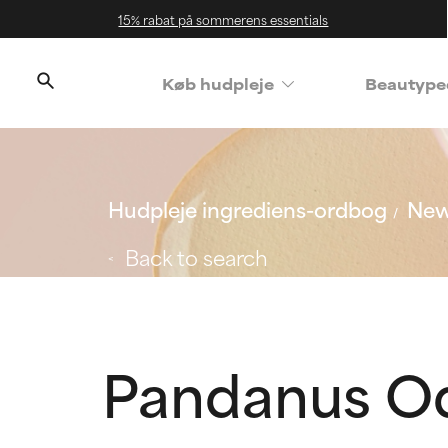
15% rabat på sommerens essentials
Køb hudpleje
Beautype
Hudpleje ingrediens-ordbog
New
Back to search
Pandanus Od