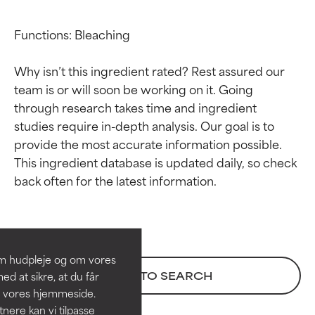
Functions: Bleaching

Why isn’t this ingredient rated? Rest assured our 
team is or will soon be working on it. Going 
through research takes time and ingredient 
studies require in-depth analysis. Our goal is to 
provide the most accurate information possible. 
This ingredient database is updated daily, so check 
Ratings af
Ratings af
ingredienser
ingredienser
BEDST
BEDST
Dokumenteret og understøttet
Dokumenteret og understøttet
om hudpleje og om vores
af uafhængige studier.
af uafhængige studier.
BACK TO SEARCH
d at sikre, at du får
Fremragende aktiv ingrediens til
Fremragende aktiv ingrediens til
å vores hjemmeside.
de fleste hudtyper eller
de fleste hudtyper eller
ere kan vi tilpasse