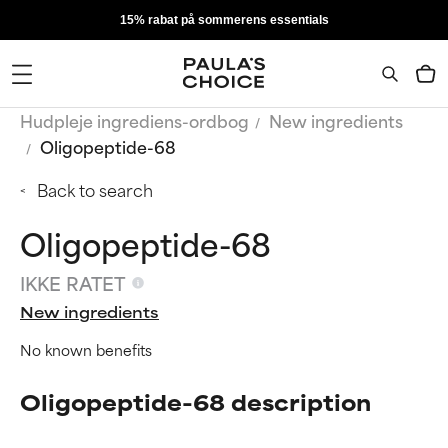
15% rabat på sommerens essentials
Hudpleje ingrediens-ordbog
New ingredients
Oligopeptide-68
Back to search
Oligopeptide-68
IKKE RATET
New ingredients
No known benefits
Oligopeptide-68 description