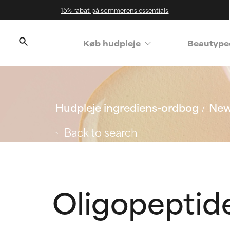
15% rabat på sommerens essentials
Køb hudpleje
Beautype
Hudpleje ingrediens-ordbog
New
Back to search
Oligopeptid