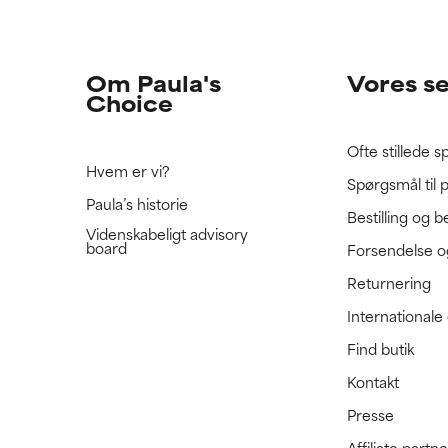
e ratet denne ingrediens, fordi vi ikke har haft mulighed for at 
e ratet denne ingrediens, fordi vi ikke har haft mulighed for at 
 den.
 den.
Om Paula's
Vores s
Choice
Ofte stillede 
Hvem er vi?
Spørgsmål til 
Paula’s historie
Bestilling og b
Videnskabeligt advisory
board
Forsendelse o
Returnering
International
Find butik
Kontakt
Presse
Affiliate part