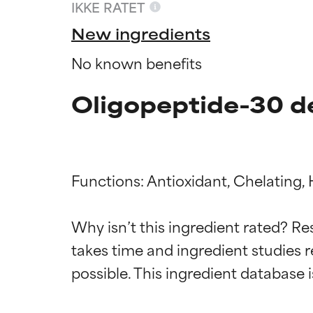
IKKE RATET
New ingredients
No known benefits
Oligopeptide-30 d
Functions: Antioxidant, Chelating, 
Why isn’t this ingredient rated? Re
Ratings a
Ratings a
takes time and ingredient studies r
BEDST
BEDST
Dokumenteret og
Dokumenteret og