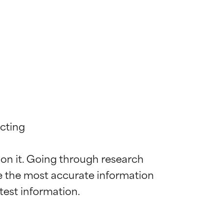
cting

 on it. Going through research 
de the most accurate information 
ns til de fleste
ns til de fleste