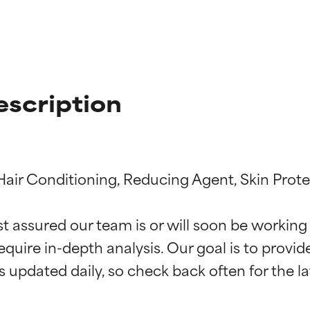
escription
Hair Conditioning, Reducing Agent, Skin Prote
st assured our team is or will soon be working
f ingredienser
f ingredienser
equire in-depth analysis. Our goal is to provi
 understøttet af uafhængige studier. Fremragende aktiv ingredie
 understøttet af uafhængige studier. Fremragende aktiv ingredie