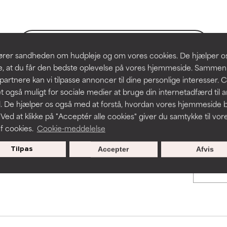
hudproblemer.
hudproblemer.
t forbedre en formulerings tekstur, stabilitet eller penetration.
t forbedre en formulerings tekstur, stabilitet eller penetration.
BACK TO SEARCH
slører sandheden om hudpleje og om vores cookies. De hjælper 
re, at du får den bedste oplevelse på vores hjemmeside. Samme
rriterende, men kan have kosmetiske, stabilitetsmæssige eller an
rriterende, men kan have kosmetiske, stabilitetsmæssige eller an
partnere kan vi tilpasse annoncer til dine personlige interesser. 
dets anvendelighed.
dets anvendelighed.
t også muligt for sociale medier at bruge din internetadfærd til 
s used to assess ingredients in this dictionary. Regulations regar
. De hjælper os også med at forstå, hvordan vores hjemmeside b
 Ved at klikke på "Acceptér alle cookies" giver du samtykke til vor
f cookies.
Cookie-meddelelse
r irritation. Risikoen øges, når det kombineres med andre problem
r irritation. Risikoen øges, når det kombineres med andre problem
Tilpas
Accepter
Afvis
cialtilbud til nye medlemmer
ritation, inflammation, tørhed osv. Kan være en fordel i nogle til
ritation, inflammation, tørhed osv. Kan være en fordel i nogle til
n påvist, at ingrediensen gør mere skade end gavn.
n påvist, at ingrediensen gør mere skade end gavn.