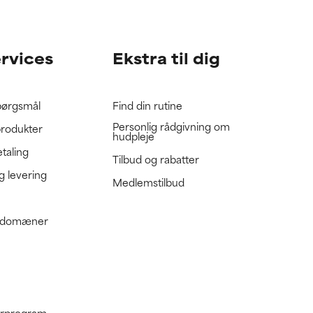
gennemgå
gennemgå
ervices
Ekstra til dig
spørgsmål
Find din rutine
Personlig rådgivning om
produkter
hudpleje
etaling
Tilbud og rabatter
g levering
Medlemstilbud
e domæner
nerprogram