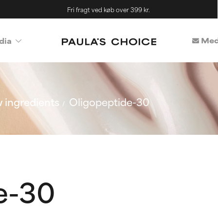
Fri fragt ved køb over 399 kr.
Med
dia
 ingredients
Oligopeptide-30
e-30