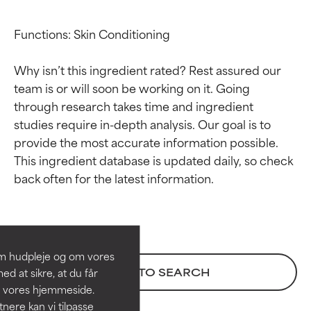
Functions: Skin Conditioning

Why isn’t this ingredient rated? Rest assured our 
team is or will soon be working on it. Going 
through research takes time and ingredient 
studies require in-depth analysis. Our goal is to 
provide the most accurate information possible. 
This ingredient database is updated daily, so check 
Ratings af
Ratings af
ingredienser
ingredienser
BEDST
BEDST
Dokumenteret og understøttet
Dokumenteret og understøttet
om hudpleje og om vores
af uafhængige studier.
af uafhængige studier.
BACK TO SEARCH
d at sikre, at du får
Fremragende aktiv ingrediens til
Fremragende aktiv ingrediens til
å vores hjemmeside.
de fleste hudtyper eller
de fleste hudtyper eller
ere kan vi tilpasse