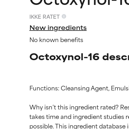
IKKE RATET
New ingredients
No known benefits
Octoxynol-16 desc
Functions: Cleansing Agent, Emulsif
Ratings a
Ratings a
Why isn’t this ingredient rated? Re
takes time and ingredient studies r
BEDST
BEDST