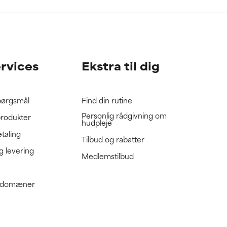
gennemgå
gennemgå
ervices
Ekstra til dig
spørgsmål
Find din rutine
Personlig rådgivning om
produkter
hudpleje
etaling
Tilbud og rabatter
g levering
Medlemstilbud
e domæner