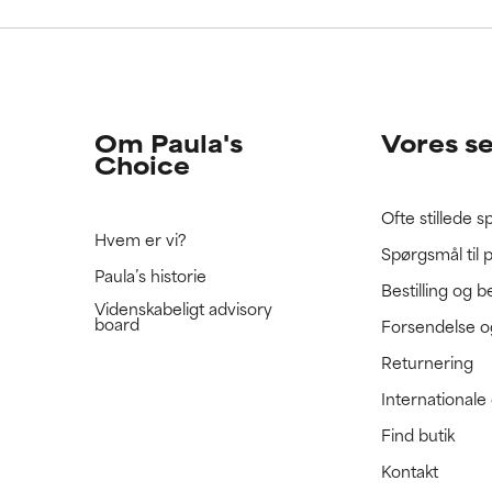
e ratet denne ingrediens, fordi vi ikke har haft mulighed for at 
e ratet denne ingrediens, fordi vi ikke har haft mulighed for at 
 den.
 den.
Om Paula's
Vores s
Choice
Ofte stillede 
Hvem er vi?
Spørgsmål til 
Paula’s historie
Bestilling og b
Videnskabeligt advisory
board
Forsendelse o
Returnering
International
Find butik
Kontakt