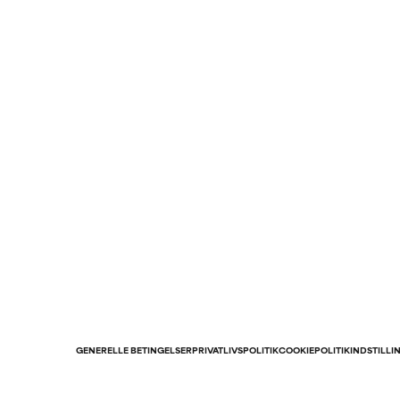
GENERELLE BETINGELSER
PRIVATLIVSPOLITIK
COOKIEPOLITIK
INDSTILLI