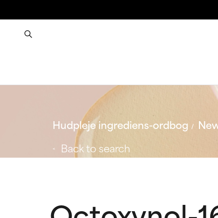
Hudpleje ingrediens-ordbog
New
Back to search
Octoxynol-1