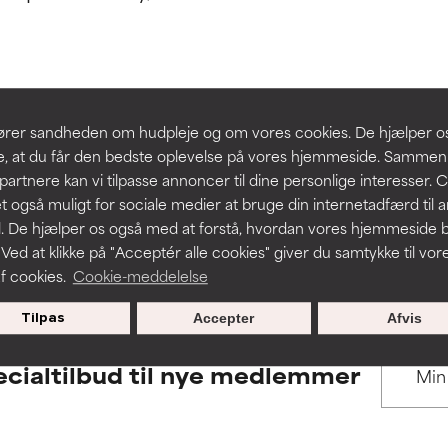
 understøttet af uafhængige studier. Fremragende aktiv ingredie
 understøttet af uafhængige studier. Fremragende aktiv ingredie
hudproblemer.
hudproblemer.
t forbedre en formulerings tekstur, stabilitet eller penetration.
t forbedre en formulerings tekstur, stabilitet eller penetration.
BACK TO SEARCH
slører sandheden om hudpleje og om vores cookies. De hjælper 
re, at du får den bedste oplevelse på vores hjemmeside. Samme
rriterende, men kan have kosmetiske, stabilitetsmæssige eller an
rriterende, men kan have kosmetiske, stabilitetsmæssige eller an
partnere kan vi tilpasse annoncer til dine personlige interesser. 
dets anvendelighed.
dets anvendelighed.
t også muligt for sociale medier at bruge din internetadfærd til 
. De hjælper os også med at forstå, hvordan vores hjemmeside b
s used to assess ingredients in this dictionary. Regulations regar
 Ved at klikke på "Acceptér alle cookies" giver du samtykke til vor
f cookies.
Cookie-meddelelse
r irritation. Risikoen øges, når det kombineres med andre problem
r irritation. Risikoen øges, når det kombineres med andre problem
Tilpas
Accepter
Afvis
cialtilbud til nye medlemmer
ritation, inflammation, tørhed osv. Kan være en fordel i nogle til
ritation, inflammation, tørhed osv. Kan være en fordel i nogle til
n påvist, at ingrediensen gør mere skade end gavn.
n påvist, at ingrediensen gør mere skade end gavn.