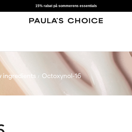
15% rabat på sommerens essentials
 ingredients
Octoxynol-16
6