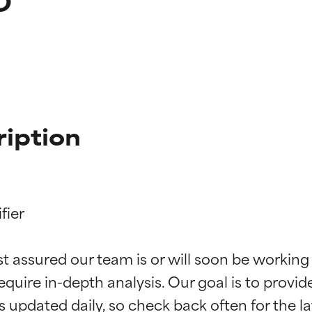
ription
ier

f ingredienser
f ingredienser
st assured our team is or will soon be working
equire in-depth analysis. Our goal is to provi