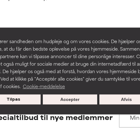
 understøttet af uafhængige studier. Fremragende aktiv ingredie
 understøttet af uafhængige studier. Fremragende aktiv ingredie
hudproblemer.
hudproblemer.
t forbedre en formulerings tekstur, stabilitet eller penetration.
t forbedre en formulerings tekstur, stabilitet eller penetration.
BACK TO SEARCH
slører sandheden om hudpleje og om vores cookies. De hjælper 
re, at du får den bedste oplevelse på vores hjemmeside. Samme
rriterende, men kan have kosmetiske, stabilitetsmæssige eller an
rriterende, men kan have kosmetiske, stabilitetsmæssige eller an
partnere kan vi tilpasse annoncer til dine personlige interesser. 
dets anvendelighed.
dets anvendelighed.
t også muligt for sociale medier at bruge din internetadfærd til 
. De hjælper os også med at forstå, hvordan vores hjemmeside b
s used to assess ingredients in this dictionary. Regulations regar
 Ved at klikke på "Acceptér alle cookies" giver du samtykke til vor
f cookies.
Cookie-meddelelse
r irritation. Risikoen øges, når det kombineres med andre problem
r irritation. Risikoen øges, når det kombineres med andre problem
Tilpas
Accepter
Afvis
cialtilbud til nye medlemmer
ritation, inflammation, tørhed osv. Kan være en fordel i nogle til
ritation, inflammation, tørhed osv. Kan være en fordel i nogle til
n påvist, at ingrediensen gør mere skade end gavn.
n påvist, at ingrediensen gør mere skade end gavn.