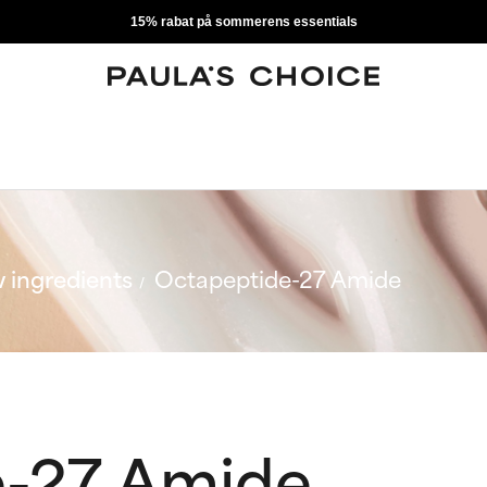
15% rabat på sommerens essentials
 ingredients
Octapeptide-27 Amide
e-27 Amide