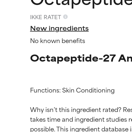
IKKE RATET
New ingredients
No known benefits
Octapeptide-27 Am
Functions: Skin Conditioning

Ratings a
Ratings a
Why isn’t this ingredient rated? Re
takes time and ingredient studies r
BEDST
BEDST