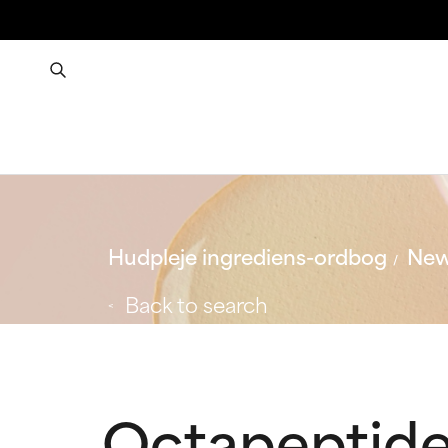
Hudpleje ingrediens-ordbog
New
Back to search
Octapeptid