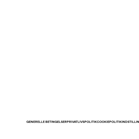
GENERELLE BETINGELSER
PRIVATLIVSPOLITIK
COOKIEPOLITIK
INDSTILLI