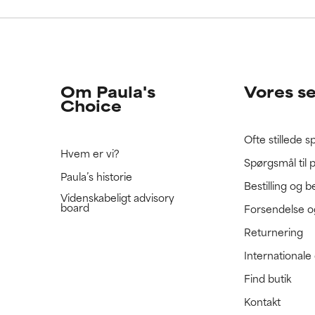
e ratet denne ingrediens, fordi vi ikke har haft mulighed for at 
e ratet denne ingrediens, fordi vi ikke har haft mulighed for at 
 den.
 den.
Om Paula's
Vores s
Choice
Ofte stillede 
Hvem er vi?
Spørgsmål til 
Paula’s historie
Bestilling og b
Videnskabeligt advisory
board
Forsendelse o
Returnering
International
Find butik
Kontakt