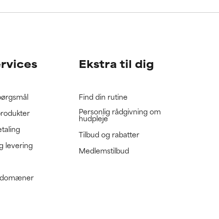
gennemgå
gennemgå
ervices
Ekstra til dig
spørgsmål
Find din rutine
Personlig rådgivning om
produkter
hudpleje
etaling
Tilbud og rabatter
g levering
Medlemstilbud
e domæner