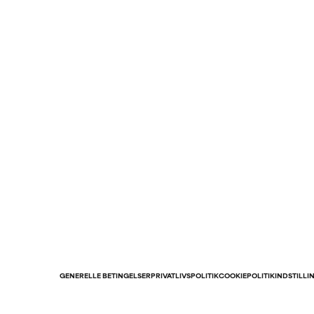
GENERELLE BETINGELSER
PRIVATLIVSPOLITIK
COOKIEPOLITIK
INDSTILLI