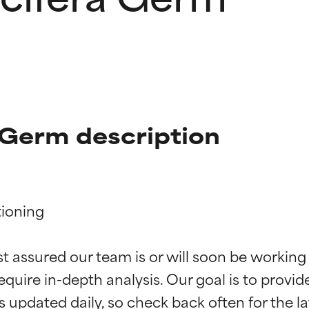
Germ description
ioning

f ingredienser
f ingredienser
st assured our team is or will soon be working
equire in-depth analysis. Our goal is to provi