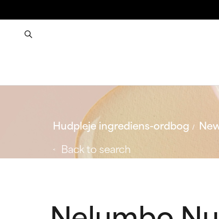
Hudpleje ingrediens-ordbog
New
Back to search
Nelumbo Nu