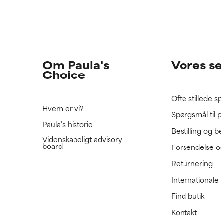
e ratet denne ingrediens, fordi vi ikke har haft mulighed for at 
e ratet denne ingrediens, fordi vi ikke har haft mulighed for at 
 den.
 den.
Om Paula's
Vores s
Choice
Ofte stillede 
Hvem er vi?
Spørgsmål til 
Paula’s historie
Bestilling og b
Videnskabeligt advisory
board
Forsendelse o
Returnering
International
Find butik
Kontakt