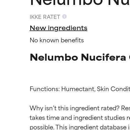
IKKE RATET
New ingredients
No known benefits
Nelumbo Nucifera 
Functions: Humectant, Skin Condit
Ratings a
Ratings a
Why isn’t this ingredient rated? Re
takes time and ingredient studies r
BEDST
BEDST