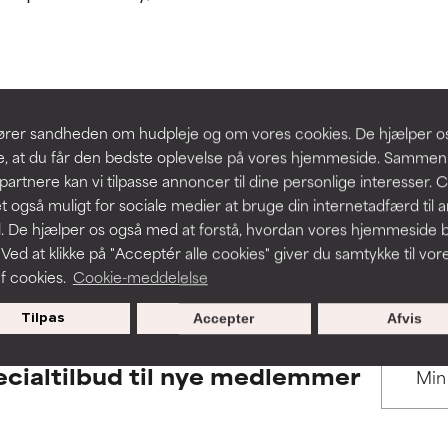
 understøttet af uafhængige studier. Fremragende aktiv ingredie
 understøttet af uafhængige studier. Fremragende aktiv ingredie
hudproblemer.
hudproblemer.
t forbedre en formulerings tekstur, stabilitet eller penetration.
t forbedre en formulerings tekstur, stabilitet eller penetration.
BACK TO SEARCH
slører sandheden om hudpleje og om vores cookies. De hjælper 
re, at du får den bedste oplevelse på vores hjemmeside. Samme
rriterende, men kan have kosmetiske, stabilitetsmæssige eller an
rriterende, men kan have kosmetiske, stabilitetsmæssige eller an
partnere kan vi tilpasse annoncer til dine personlige interesser. 
dets anvendelighed.
dets anvendelighed.
t også muligt for sociale medier at bruge din internetadfærd til 
. De hjælper os også med at forstå, hvordan vores hjemmeside b
s used to assess ingredients in this dictionary. Regulations regar
 Ved at klikke på "Acceptér alle cookies" giver du samtykke til vor
f cookies.
Cookie-meddelelse
r irritation. Risikoen øges, når det kombineres med andre problem
r irritation. Risikoen øges, når det kombineres med andre problem
Tilpas
Accepter
Afvis
cialtilbud til nye medlemmer
ritation, inflammation, tørhed osv. Kan være en fordel i nogle til
ritation, inflammation, tørhed osv. Kan være en fordel i nogle til
n påvist, at ingrediensen gør mere skade end gavn.
n påvist, at ingrediensen gør mere skade end gavn.