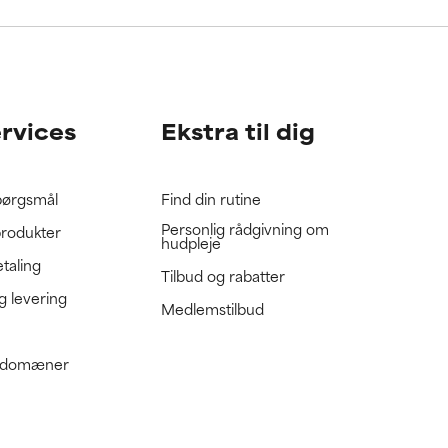
gennemgå
gennemgå
ervices
Ekstra til dig
spørgsmål
Find din rutine
Personlig rådgivning om
produkter
hudpleje
etaling
Tilbud og rabatter
g levering
Medlemstilbud
e domæner