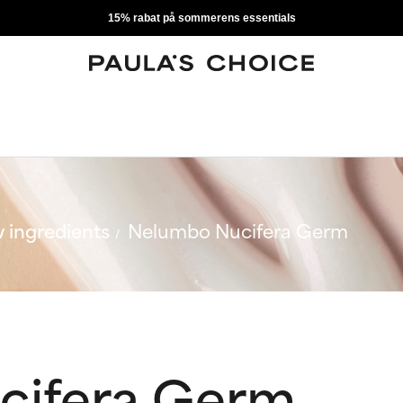
15% rabat på sommerens essentials
 ingredients
Nelumbo Nucifera Germ
cifera Germ