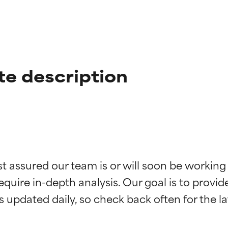
te description
st assured our team is or will soon be working
f ingredienser
f ingredienser
equire in-depth analysis. Our goal is to provi
 understøttet af uafhængige studier. Fremragende aktiv ingredie
 understøttet af uafhængige studier. Fremragende aktiv ingredie