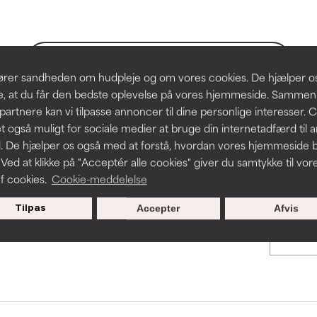
hudproblemer.
hudproblemer.
t forbedre en formulerings tekstur, stabilitet eller penetration.
t forbedre en formulerings tekstur, stabilitet eller penetration.
BACK TO SEARCH
slører sandheden om hudpleje og om vores cookies. De hjælper 
re, at du får den bedste oplevelse på vores hjemmeside. Samme
rriterende, men kan have kosmetiske, stabilitetsmæssige eller an
rriterende, men kan have kosmetiske, stabilitetsmæssige eller an
partnere kan vi tilpasse annoncer til dine personlige interesser. 
dets anvendelighed.
dets anvendelighed.
t også muligt for sociale medier at bruge din internetadfærd til 
s used to assess ingredients in this dictionary. Regulations regar
. De hjælper os også med at forstå, hvordan vores hjemmeside b
 Ved at klikke på "Acceptér alle cookies" giver du samtykke til vor
f cookies.
Cookie-meddelelse
r irritation. Risikoen øges, når det kombineres med andre problem
r irritation. Risikoen øges, når det kombineres med andre problem
Tilpas
Accepter
Afvis
cialtilbud til nye medlemmer
ritation, inflammation, tørhed osv. Kan være en fordel i nogle til
ritation, inflammation, tørhed osv. Kan være en fordel i nogle til
n påvist, at ingrediensen gør mere skade end gavn.
n påvist, at ingrediensen gør mere skade end gavn.