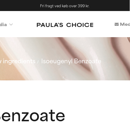
Fri fragt ved køb over 399 kr.
Med
dia
 ingredients
Isoeugenyl Benzoate
Benzoate