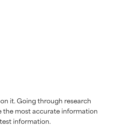
 on it. Going through research 
de the most accurate information 
ns til de fleste
ns til de fleste