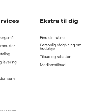
gennemgå
gennemgå
ervices
Ekstra til dig
spørgsmål
Find din rutine
Personlig rådgivning om
produkter
hudpleje
etaling
Tilbud og rabatter
g levering
Medlemstilbud
e domæner
nerprogram