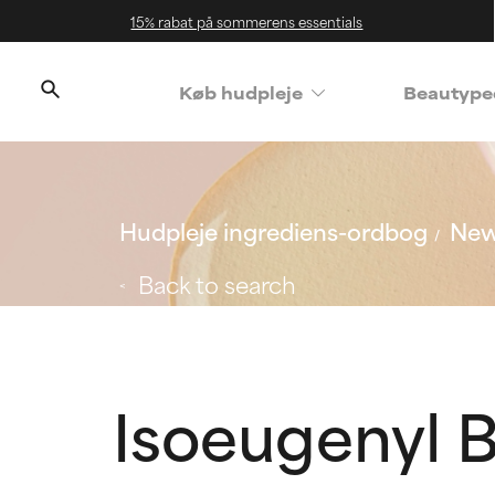
15% rabat på sommerens essentials
Køb hudpleje
Beautype
Hudpleje ingrediens-ordbog
New
Back to search
Isoeugenyl 