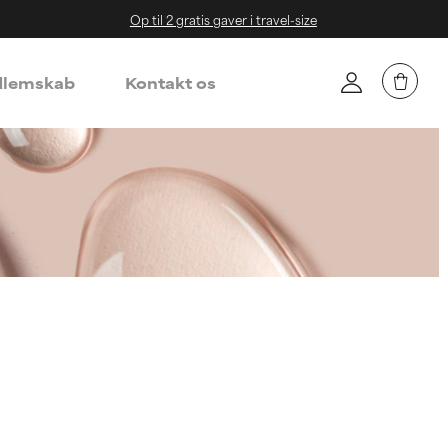
Op til 2 gratis gaver i travel-size
lemskab
Kontakt os