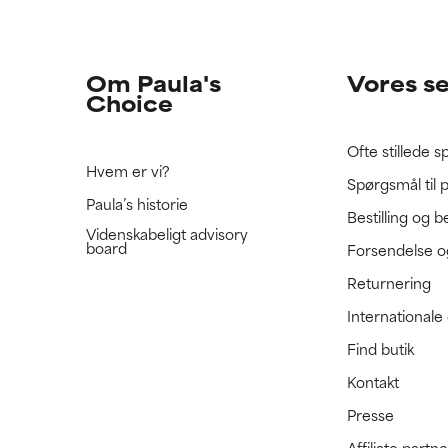
e ratet denne ingrediens, fordi vi ikke har haft mulighed for at 
e ratet denne ingrediens, fordi vi ikke har haft mulighed for at 
 den.
 den.
Om Paula's
Vores s
Choice
Ofte stillede 
Hvem er vi?
Spørgsmål til 
Paula’s historie
Bestilling og b
Videnskabeligt advisory
board
Forsendelse o
Returnering
International
Find butik
Kontakt
Presse
Affiliate part