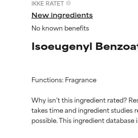
IKKE RATET
New ingredients
No known benefits
Isoeugenyl Benzoa
Functions: Fragrance

Why isn’t this ingredient rated? Re
Ratings a
Ratings a
takes time and ingredient studies r
BEDST
BEDST
Dokumenteret og
Dokumenteret og