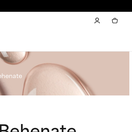
ehenate
 Behenate