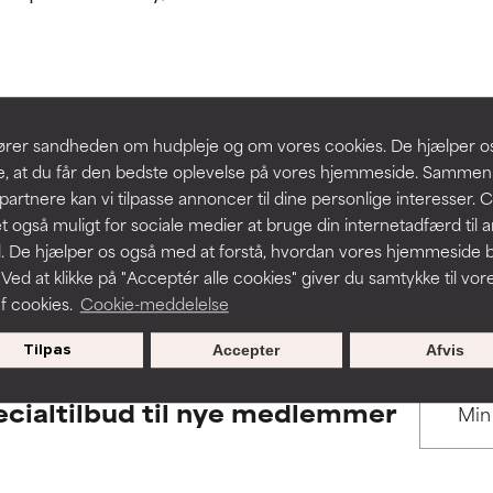
 understøttet af uafhængige studier. Fremragende aktiv ingredie
 understøttet af uafhængige studier. Fremragende aktiv ingredie
hudproblemer.
hudproblemer.
t forbedre en formulerings tekstur, stabilitet eller penetration.
t forbedre en formulerings tekstur, stabilitet eller penetration.
BACK TO SEARCH
slører sandheden om hudpleje og om vores cookies. De hjælper 
re, at du får den bedste oplevelse på vores hjemmeside. Samme
rriterende, men kan have kosmetiske, stabilitetsmæssige eller an
rriterende, men kan have kosmetiske, stabilitetsmæssige eller an
partnere kan vi tilpasse annoncer til dine personlige interesser. 
dets anvendelighed.
dets anvendelighed.
t også muligt for sociale medier at bruge din internetadfærd til 
. De hjælper os også med at forstå, hvordan vores hjemmeside b
s used to assess ingredients in this dictionary. Regulations regar
 Ved at klikke på "Acceptér alle cookies" giver du samtykke til vor
f cookies.
Cookie-meddelelse
r irritation. Risikoen øges, når det kombineres med andre problem
r irritation. Risikoen øges, når det kombineres med andre problem
Tilpas
Accepter
Afvis
cialtilbud til nye medlemmer
ritation, inflammation, tørhed osv. Kan være en fordel i nogle til
ritation, inflammation, tørhed osv. Kan være en fordel i nogle til
n påvist, at ingrediensen gør mere skade end gavn.
n påvist, at ingrediensen gør mere skade end gavn.