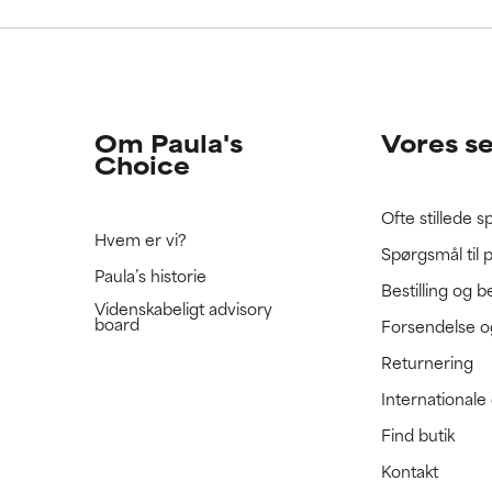
e ratet denne ingrediens, fordi vi ikke har haft mulighed for at 
e ratet denne ingrediens, fordi vi ikke har haft mulighed for at 
 den.
 den.
Om Paula's
Vores s
Choice
Ofte stillede 
Hvem er vi?
Spørgsmål til 
Paula’s historie
Bestilling og b
Videnskabeligt advisory
board
Forsendelse o
Returnering
International
Find butik
Kontakt