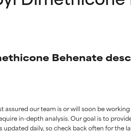
ethicone Behenate desc
f ingredienser
f ingredienser
st assured our team is or will soon be working
equire in-depth analysis. Our goal is to provi