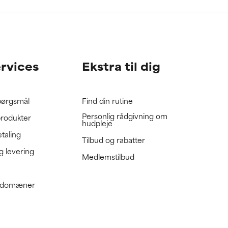
gennemgå
gennemgå
ervices
Ekstra til dig
spørgsmål
Find din rutine
Personlig rådgivning om
produkter
hudpleje
etaling
Tilbud og rabatter
g levering
Medlemstilbud
e domæner