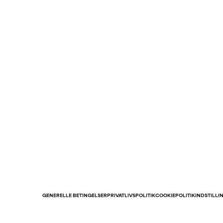
GENERELLE BETINGELSER
PRIVATLIVSPOLITIK
COOKIEPOLITIK
INDSTILLI