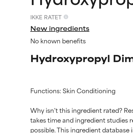
IKKE RATET
New ingredients
No known benefits
Hydroxypropyl Dim
Functions: Skin Conditioning

Ratings a
Ratings a
Why isn’t this ingredient rated? Re
takes time and ingredient studies r
BEDST
BEDST