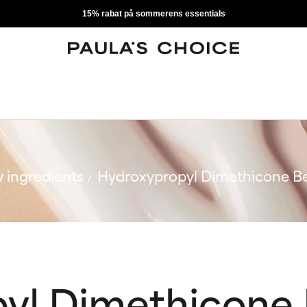
15% rabat på sommerens essentials
 ingredients
Hydroxypropyl Dimethicone B
yl Dimethicone