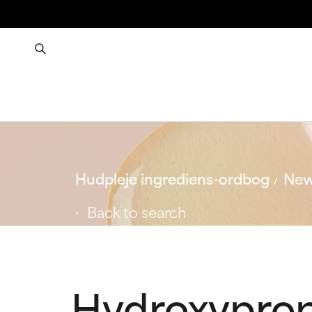
Hudpleje ingrediens-ordbog
New
Back to search
Hydroxyprop