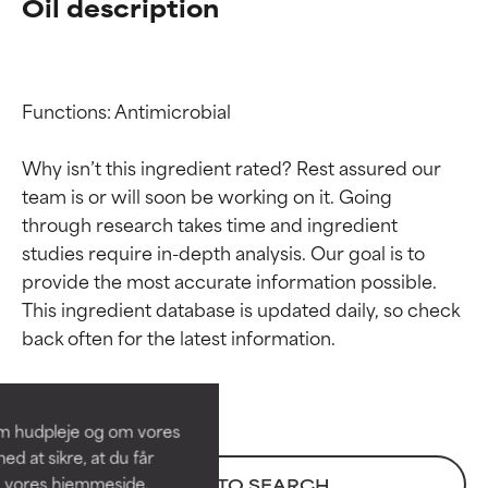
Oil description
Functions: Antimicrobial

Why isn’t this ingredient rated? Rest assured our 
team is or will soon be working on it. Going 
through research takes time and ingredient 
studies require in-depth analysis. Our goal is to 
provide the most accurate information possible. 
Ratings af
Ratings af
This ingredient database is updated daily, so check 
ingredienser
ingredienser
BEDST
BEDST
Dokumenteret og understøttet
Dokumenteret og understøttet
om hudpleje og om vores
af uafhængige studier.
af uafhængige studier.
d at sikre, at du får
Fremragende aktiv ingrediens til
Fremragende aktiv ingrediens til
å vores hjemmeside.
BACK TO SEARCH