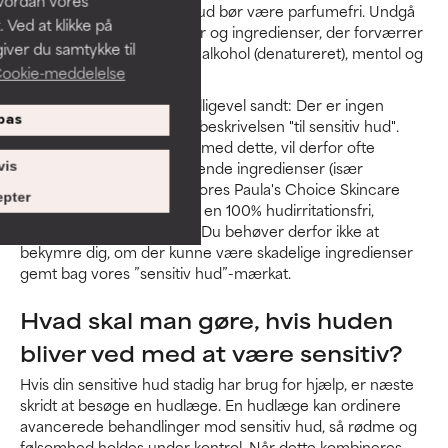
behandlinger af sensitiv hud bør være parfumefri. Undgå
 Ved at klikke på
hårde scrubs, stive børster og ingredienser, der forværrer
iver du samtykke til
hudens tilstand, herunder alkohol (denatureret), mentol og
ookie-meddelelse
duftende æteriske olier.
Overraskende nok, men alligevel sandt: Der er ingen
pas
regler omkring brugen af beskrivelsen "til sensitiv hud".
Produkter, der er mærket med dette, vil derfor ofte
indeholde disse hudirriterende ingredienser (især
vis
parfume). Vi har udviklet vores Paula's Choice Skincare
pter
CALM-hudplejeserie med en 100% hudirritationsfri,
forskningsbaseret tilgang. Du behøver derfor ikke at
bekymre dig, om der kunne være skadelige ingredienser
gemt bag vores ”sensitiv hud”-mærkat.
Hvad skal man gøre, hvis huden
bliver ved med at være sensitiv?
Hvis din sensitive hud stadig har brug for hjælp, er næste
skridt at besøge en hudlæge. En hudlæge kan ordinere
avancerede behandlinger mod sensitiv hud, så rødme og
følsomhed holdes under kontrol. Når dette kombineres