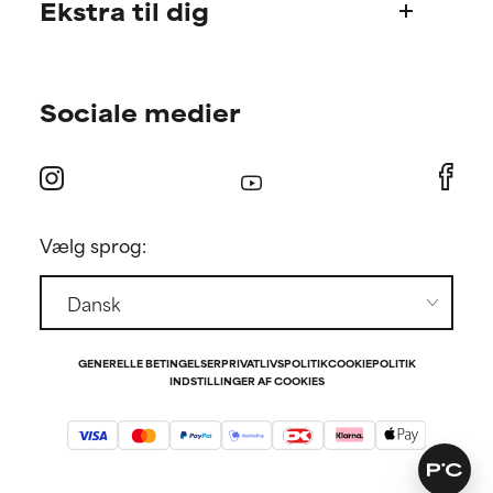
Ekstra til dig
Spørgsmål til produkter
Bestilling og betaling
Find din rutine
Forsendelse og levering
Sociale medier
Personlig rådgivning om hudpleje
Returnering
Tilbud og rabatter
Internationale domæner
Medlemstilbud
Find butik
Kontakt
Vælg sprog:
Presse
Affiliate partnerprogram
GENERELLE BETINGELSER
PRIVATLIVSPOLITIK
COOKIEPOLITIK
INDSTILLINGER AF COOKIES