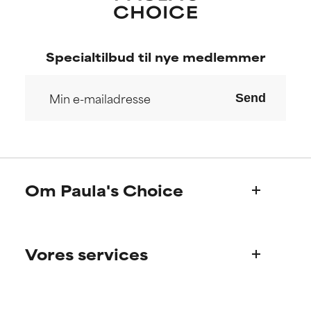
Specialtilbud til nye medlemmer
Send
Om Paula's Choice
Hvem er vi?
Vores services
Paula’s historie
Videnskabeligt advisory board
Ofte stillede spørgsmål