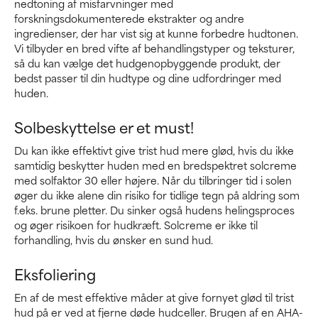
nedtoning af misfarvninger med
forskningsdokumenterede ekstrakter og andre
ingredienser, der har vist sig at kunne forbedre hudtonen.
Vi tilbyder en bred vifte af behandlingstyper og teksturer,
så du kan vælge det hudgenopbyggende produkt, der
bedst passer til din hudtype og dine udfordringer med
huden.
Solbeskyttelse er et must!
Du kan ikke effektivt give trist hud mere glød, hvis du ikke
samtidig beskytter huden med en bredspektret solcreme
med solfaktor 30 eller højere. Når du tilbringer tid i solen
øger du ikke alene din risiko for tidlige tegn på aldring som
f.eks. brune pletter. Du sinker også hudens helingsproces
og øger risikoen for hudkræft. Solcreme er ikke til
forhandling, hvis du ønsker en sund hud.
Eksfoliering
En af de mest effektive måder at give fornyet glød til trist
hud på er ved at fjerne døde hudceller. Brugen af en AHA-