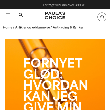
Fri fragt ved køb over 399 kr.
Home
Artikler og uddannelse
Anti-aging & Rynker
FORN­YET
GLØD:
HVORDAN
KAN JEG
GIVE MIN