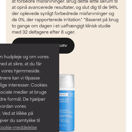
at forbedre misfarvninger. Brug dette lette serum til
at opnå avancerede resultater, og slut dig til de 94%,
der oplevede synligt forbedrede misfarvninger og
de 0%, der rapporterede irritation.* *Baseret på brug
to gange om dagen i et uafhængigt klinisk studie
med 32 deltagere efter 8 uger.
TILFØJ TIL INDKØBSKURV
om hudpleje og om vores
d at sikre, at du får
å vores hjemmeside.
ere kan vi tilpasse
lige interesser. Cookies
sociale medier at bruge
ndre formål. De hjælper
hvordan vores
 Ved at klikke på
iver du samtykke til
ookie-meddelelse