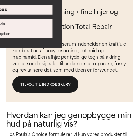
Afhjælp misfarvning + fine linjer og
pas
tab af fasthed:
RESIST Triple Action Total Repair
vis
Serum
pter
Denne let fugtgivende serum indeholder en kraftfuld
kombination af hexylresorcinol, retinoid og
niacinamid. Den afhjælper tydelige tegn på aldring
ved at sende signaler til huden om at reparere, forny
og revitalisere det, som med tiden er forsvundet.
TILFØJ TIL INDKØBSKURV
Hvordan kan jeg genopbygge min
hud på naturlig vis?
Hos Paula's Choice formulerer vi kun vores produkter til