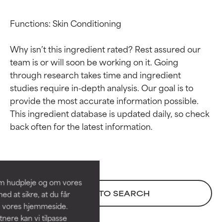
Functions: Skin Conditioning

Why isn’t this ingredient rated? Rest assured our 
team is or will soon be working on it. Going 
through research takes time and ingredient 
studies require in-depth analysis. Our goal is to 
provide the most accurate information possible. 
This ingredient database is updated daily, so check 
Ratings af
Ratings af
ingredienser
ingredienser
BEDST
BEDST
Dokumenteret og understøttet
Dokumenteret og understøttet
om hudpleje og om vores
af uafhængige studier.
af uafhængige studier.
BACK TO SEARCH
d at sikre, at du får
Fremragende aktiv ingrediens til
Fremragende aktiv ingrediens til
å vores hjemmeside.
de fleste hudtyper eller
de fleste hudtyper eller
ere kan vi tilpasse