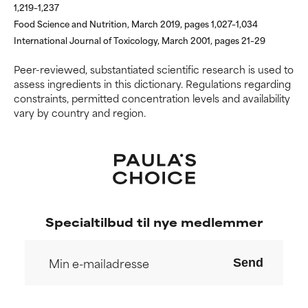
problematiske ingredienser.
problematiske ingredienser.
1,219–1,237
Food Science and Nutrition, March 2019, pages 1,027–1,034
DÅRLIGST
DÅRLIGST
International Journal of Toxicology, March 2001, pages 21–29
Kan forårsage irritation,
Kan forårsage irritation,
Peer-reviewed, substantiated scientific research is used to
inflammation, tørhed osv. Kan
inflammation, tørhed osv. Kan
assess ingredients in this dictionary. Regulations regarding
være en fordel i nogle tilfælde,
være en fordel i nogle tilfælde,
constraints, permitted concentration levels and availability
men generelt har man påvist, at
men generelt har man påvist, at
vary by country and region.
ingrediensen gør mere skade
ingrediensen gør mere skade
end gavn.
end gavn.
IKKE RATET
IKKE RATET
Vi har endnu ikke ratet denne
Vi har endnu ikke ratet denne
ingrediens, fordi vi ikke har haft
ingrediens, fordi vi ikke har haft
mulighed for at gennemgå
mulighed for at gennemgå
Specialtilbud til nye medlemmer
forskningen om den.
forskningen om den.
Send