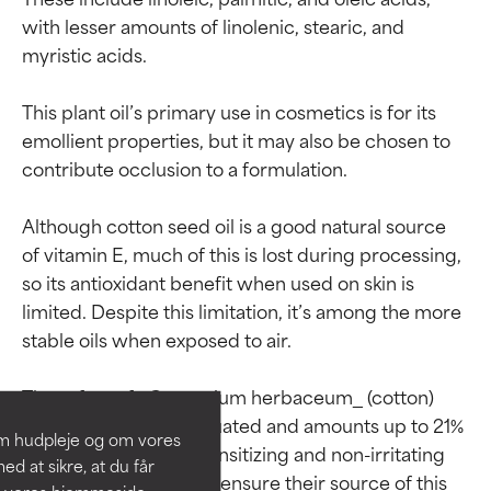
with lesser amounts of linolenic, stearic, and 
myristic acids.

This plant oil’s primary use in cosmetics is for its 
emollient properties, but it may also be chosen to 
contribute occlusion to a formulation.

Although cotton seed oil is a good natural source 
of vitamin E, much of this is lost during processing, 
so its antioxidant benefit when used on skin is 
Ratings af
Ratings af
limited. Despite this limitation, it’s among the more 
ingredienser
ingredienser
stable oils when exposed to air.

The safety of _Gossypium herbaceum_ (cotton) 
BEDST
BEDST
seed oil has been evaluated and amounts up to 21% 
Dokumenteret og understøttet
Dokumenteret og understøttet
om hudpleje og om vores
are considered non-sensitizing and non-irritating 
af uafhængige studier.
af uafhængige studier.
d at sikre, at du får
to skin. Suppliers must ensure their source of this 
Fremragende aktiv ingrediens til
Fremragende aktiv ingrediens til