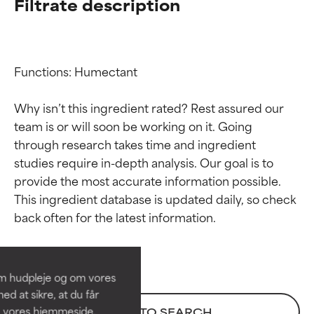
Filtrate description
Functions: Humectant

Why isn’t this ingredient rated? Rest assured our 
team is or will soon be working on it. Going 
through research takes time and ingredient 
studies require in-depth analysis. Our goal is to 
provide the most accurate information possible. 
Ratings af
Ratings af
This ingredient database is updated daily, so check 
ingredienser
ingredienser
BEDST
BEDST
Dokumenteret og understøttet
Dokumenteret og understøttet
om hudpleje og om vores
af uafhængige studier.
af uafhængige studier.
d at sikre, at du får
Fremragende aktiv ingrediens til
Fremragende aktiv ingrediens til
å vores hjemmeside.
BACK TO SEARCH