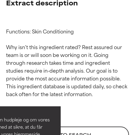
Extract description
Functions: Skin Conditioning

Why isn’t this ingredient rated? Rest assured our 
team is or will soon be working on it. Going 
through research takes time and ingredient 
studies require in-depth analysis. Our goal is to 
provide the most accurate information possible. 
Ratings af
Ratings af
This ingredient database is updated daily, so check 
ingredienser
ingredienser
BEDST
BEDST
Dokumenteret og understøttet
Dokumenteret og understøttet
om hudpleje og om vores
af uafhængige studier.
af uafhængige studier.
d at sikre, at du får
Fremragende aktiv ingrediens til
Fremragende aktiv ingrediens til
å vores hjemmeside.
BACK TO SEARCH