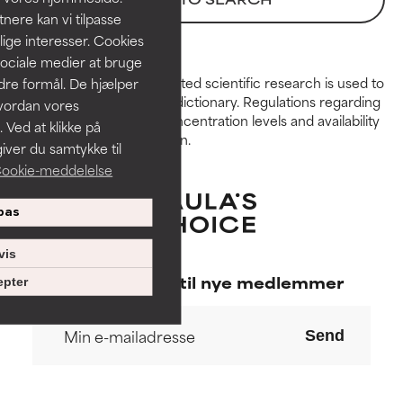
de fleste hudtyper eller
de fleste hudtyper eller
ere kan vi tilpasse
hudproblemer.
hudproblemer.
lige interesser. Cookies
sociale medier at bruge
GOD
GOD
Peer-reviewed, substantiated scientific research is used to
ndre formål. De hjælper
Nødvendigt for at forbedre en
Nødvendigt for at forbedre en
assess ingredients in this dictionary. Regulations regarding
hvordan vores
formulerings tekstur, stabilitet
formulerings tekstur, stabilitet
constraints, permitted concentration levels and availability
 Ved at klikke på
eller penetration.
eller penetration.
vary by country and region.
iver du samtykke til
ookie-meddelelse
MIDDEL
MIDDEL
Generelt ikke-irriterende, men
Generelt ikke-irriterende, men
pas
kan have kosmetiske,
kan have kosmetiske,
stabilitetsmæssige eller andre
stabilitetsmæssige eller andre
vis
problemer, der begrænser dets
problemer, der begrænser dets
anvendelighed.
anvendelighed.
Specialtilbud til nye medlemmer
pter
DÅRLIG
DÅRLIG
Send
Der er risiko for irritation.
Der er risiko for irritation.
Risikoen øges, når det
Risikoen øges, når det
kombineres med andre
kombineres med andre