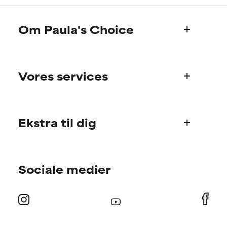
problematiske ingredienser.
problematiske ingredienser.
DÅRLIGST
DÅRLIGST
Om Paula's Choice
Kan forårsage irritation,
Kan forårsage irritation,
inflammation, tørhed osv. Kan
inflammation, tørhed osv. Kan
Hvem er vi?
være en fordel i nogle tilfælde,
være en fordel i nogle tilfælde,
men generelt har man påvist, at
men generelt har man påvist, at
Vores services
Paula’s historie
ingrediensen gør mere skade
ingrediensen gør mere skade
Videnskabeligt advisory board
end gavn.
end gavn.
Ofte stillede spørgsmål
IKKE RATET
IKKE RATET
Ekstra til dig
Spørgsmål til produkter
Vi har endnu ikke ratet denne
Vi har endnu ikke ratet denne
Bestilling og betaling
ingrediens, fordi vi ikke har haft
ingrediens, fordi vi ikke har haft
Find din rutine
mulighed for at gennemgå
mulighed for at gennemgå
Forsendelse og levering
forskningen om den.
forskningen om den.
Sociale medier
Personlig rådgivning om hudpleje
Returnering
Tilbud og rabatter
Internationale domæner
Medlemstilbud
Find butik
Kontakt