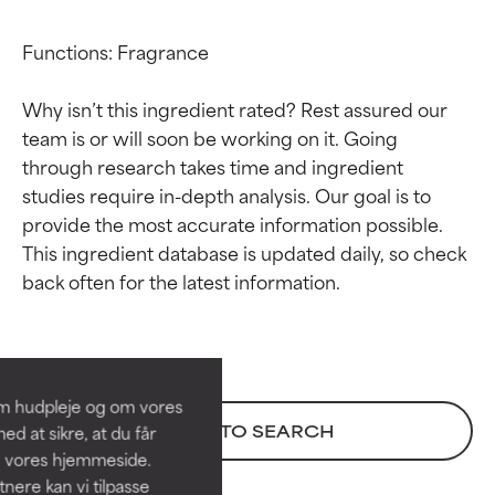
Functions: Fragrance

Why isn’t this ingredient rated? Rest assured our 
team is or will soon be working on it. Going 
through research takes time and ingredient 
studies require in-depth analysis. Our goal is to 
provide the most accurate information possible. 
This ingredient database is updated daily, so check 
Ratings af
Ratings af
ingredienser
ingredienser
BEDST
BEDST
Dokumenteret og understøttet
Dokumenteret og understøttet
om hudpleje og om vores
af uafhængige studier.
af uafhængige studier.
BACK TO SEARCH
d at sikre, at du får
Fremragende aktiv ingrediens til
Fremragende aktiv ingrediens til
å vores hjemmeside.
de fleste hudtyper eller
de fleste hudtyper eller
ere kan vi tilpasse