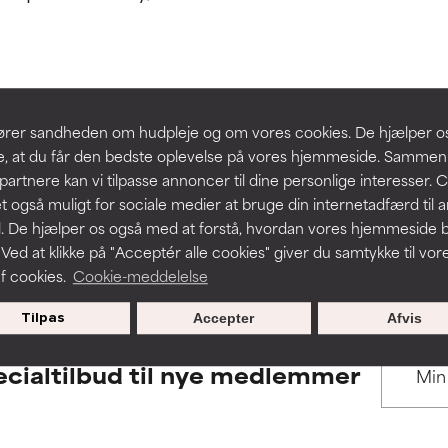
 understøttet af uafhængige studier. Fremragende aktiv ingredie
 understøttet af uafhængige studier. Fremragende aktiv ingredie
hudproblemer.
hudproblemer.
t forbedre en formulerings tekstur, stabilitet eller penetration.
t forbedre en formulerings tekstur, stabilitet eller penetration.
BACK TO SEARCH
slører sandheden om hudpleje og om vores cookies. De hjælper 
re, at du får den bedste oplevelse på vores hjemmeside. Samme
rriterende, men kan have kosmetiske, stabilitetsmæssige eller an
rriterende, men kan have kosmetiske, stabilitetsmæssige eller an
partnere kan vi tilpasse annoncer til dine personlige interesser. 
dets anvendelighed.
dets anvendelighed.
t også muligt for sociale medier at bruge din internetadfærd til 
. De hjælper os også med at forstå, hvordan vores hjemmeside b
s used to assess ingredients in this dictionary. Regulations regar
 Ved at klikke på "Acceptér alle cookies" giver du samtykke til vor
f cookies.
Cookie-meddelelse
r irritation. Risikoen øges, når det kombineres med andre problem
r irritation. Risikoen øges, når det kombineres med andre problem
Tilpas
Accepter
Afvis
cialtilbud til nye medlemmer
ritation, inflammation, tørhed osv. Kan være en fordel i nogle til
ritation, inflammation, tørhed osv. Kan være en fordel i nogle til
n påvist, at ingrediensen gør mere skade end gavn.
n påvist, at ingrediensen gør mere skade end gavn.