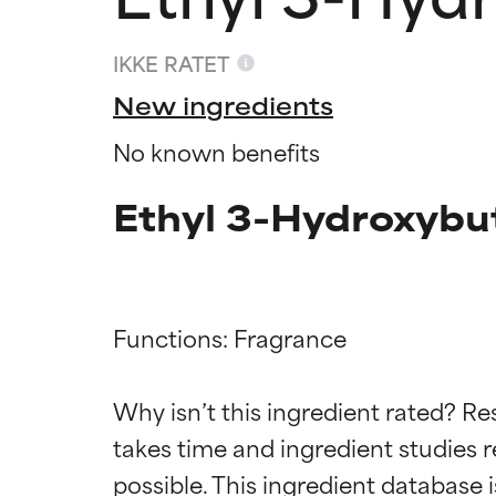
IKKE RATET
New ingredients
No known benefits
Ethyl 3-Hydroxybut
Functions: Fragrance

Ratings a
Ratings a
Why isn’t this ingredient rated? Re
takes time and ingredient studies r
BEDST
BEDST