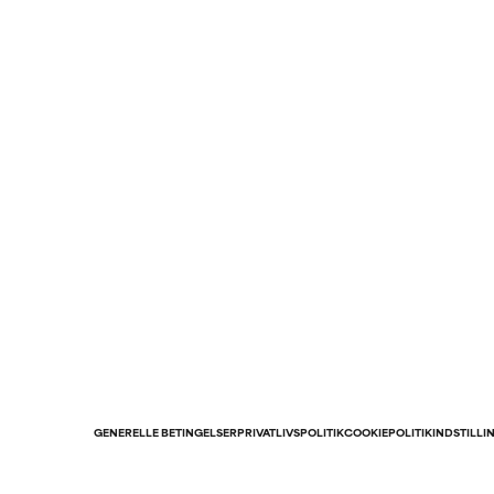
GENERELLE BETINGELSER
PRIVATLIVSPOLITIK
COOKIEPOLITIK
INDSTILLI