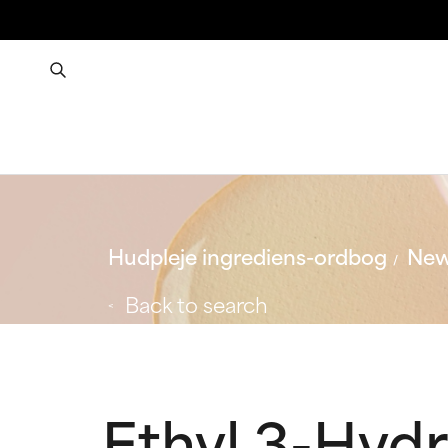
Hudpleje ingrediens-ordbog
New
Back to search
Ethyl 3-Hyd