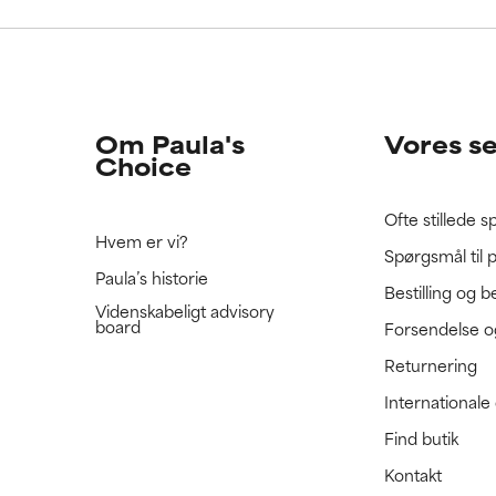
e ratet denne ingrediens, fordi vi ikke har haft mulighed for at 
e ratet denne ingrediens, fordi vi ikke har haft mulighed for at 
 den.
 den.
Om Paula's
Vores s
Choice
Ofte stillede 
Hvem er vi?
Spørgsmål til 
Paula’s historie
Bestilling og b
Videnskabeligt advisory
board
Forsendelse o
Returnering
International
Find butik
Kontakt