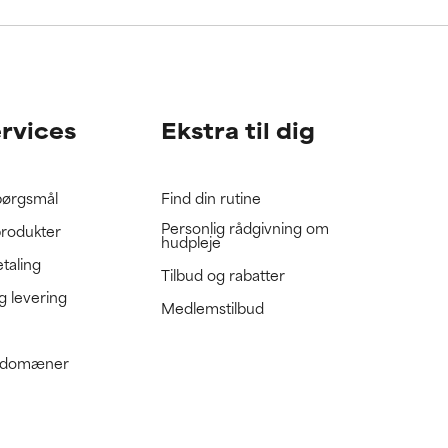
gennemgå
gennemgå
ervices
Ekstra til dig
spørgsmål
Find din rutine
Personlig rådgivning om
produkter
hudpleje
etaling
Tilbud og rabatter
g levering
Medlemstilbud
e domæner