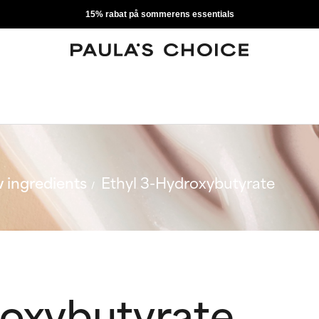
15% rabat på sommerens essentials
 ingredients
Ethyl 3-Hydroxybutyrate
roxybutyrate