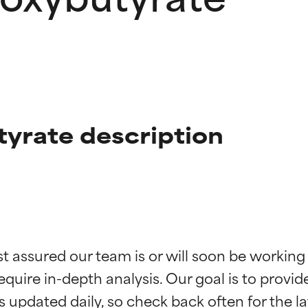
yrate description
f ingredienser
f ingredienser
st assured our team is or will soon be working
equire in-depth analysis. Our goal is to provi