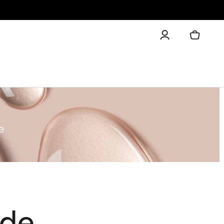
e
ide