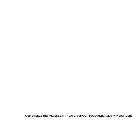
GENERELLE BETINGELSER
PRIVATLIVSPOLITIK
COOKIEPOLITIK
INDSTILLI