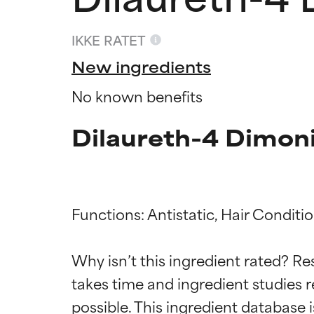
IKKE RATET
New ingredients
No known benefits
Dilaureth-4 Dimon
Functions: Antistatic, Hair Conditio
Ratings a
Ratings a
Why isn’t this ingredient rated? Re
takes time and ingredient studies r
BEDST
BEDST