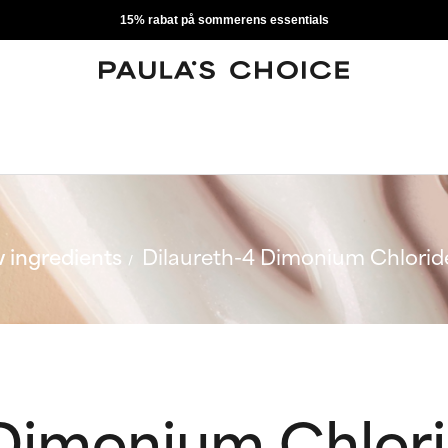
15% rabat på sommerens essentials
 ingredients
Dilaureth-4 Dimonium Chlorid
 Dimonium Chlor