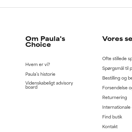
e ratet denne ingrediens, fordi vi ikke har haft mulighed for at 
e ratet denne ingrediens, fordi vi ikke har haft mulighed for at 
 den.
 den.
Om Paula's
Vores s
Choice
Ofte stillede 
Hvem er vi?
Spørgsmål til 
Paula’s historie
Bestilling og b
Videnskabeligt advisory
board
Forsendelse o
Returnering
International
Find butik
Kontakt