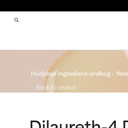
Hudpleje ingrediens-ordbog
New
Back to search
Dilaureth-4