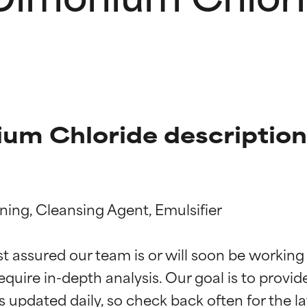
ium Chloride description
ning, Cleansing Agent, Emulsifier

f ingredienser
f ingredienser
st assured our team is or will soon be working
equire in-depth analysis. Our goal is to provi