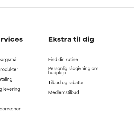
gennemgå
gennemgå
ervices
Ekstra til dig
spørgsmål
Find din rutine
Personlig rådgivning om
produkter
hudpleje
etaling
Tilbud og rabatter
g levering
Medlemstilbud
e domæner