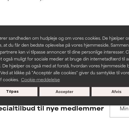
 understøttet af uafhængige studier. Fremragende aktiv ingredie
 understøttet af uafhængige studier. Fremragende aktiv ingredie
hudproblemer.
hudproblemer.
t forbedre en formulerings tekstur, stabilitet eller penetration.
t forbedre en formulerings tekstur, stabilitet eller penetration.
BACK TO SEARCH
slører sandheden om hudpleje og om vores cookies. De hjælper 
re, at du får den bedste oplevelse på vores hjemmeside. Samme
rriterende, men kan have kosmetiske, stabilitetsmæssige eller an
rriterende, men kan have kosmetiske, stabilitetsmæssige eller an
partnere kan vi tilpasse annoncer til dine personlige interesser. 
dets anvendelighed.
dets anvendelighed.
t også muligt for sociale medier at bruge din internetadfærd til 
. De hjælper os også med at forstå, hvordan vores hjemmeside b
s used to assess ingredients in this dictionary. Regulations regar
 Ved at klikke på "Acceptér alle cookies" giver du samtykke til vor
f cookies.
Cookie-meddelelse
r irritation. Risikoen øges, når det kombineres med andre problem
r irritation. Risikoen øges, når det kombineres med andre problem
Tilpas
Accepter
Afvis
cialtilbud til nye medlemmer
ritation, inflammation, tørhed osv. Kan være en fordel i nogle til
ritation, inflammation, tørhed osv. Kan være en fordel i nogle til
n påvist, at ingrediensen gør mere skade end gavn.
n påvist, at ingrediensen gør mere skade end gavn.