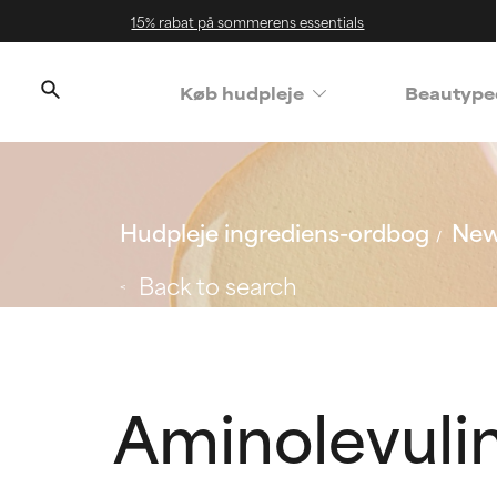
15% rabat på sommerens essentials
Køb hudpleje
Beautype
Hudpleje ingrediens-ordbog
New
Back to search
Aminolevuli