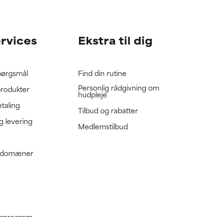
gennemgå
gennemgå
ervices
Ekstra til dig
spørgsmål
Find din rutine
Personlig rådgivning om
produkter
hudpleje
etaling
Tilbud og rabatter
g levering
Medlemstilbud
e domæner
nerprogram