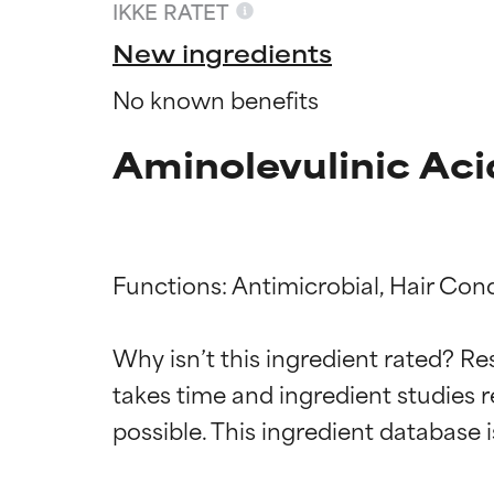
IKKE RATET
New ingredients
No known benefits
Aminolevulinic Aci
Functions: Antimicrobial, Hair Cond
Why isn’t this ingredient rated? Re
Ratings a
Ratings a
takes time and ingredient studies r
BEDST
BEDST
Dokumenteret og
Dokumenteret og