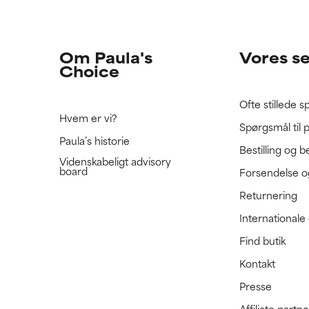
e ratet denne ingrediens, fordi vi ikke har haft mulighed for at 
e ratet denne ingrediens, fordi vi ikke har haft mulighed for at 
 den.
 den.
Om Paula's
Vores s
Choice
Ofte stillede 
Hvem er vi?
Spørgsmål til 
Paula’s historie
Bestilling og b
Videnskabeligt advisory
board
Forsendelse o
Returnering
International
Find butik
Kontakt
Presse
Affiliate part