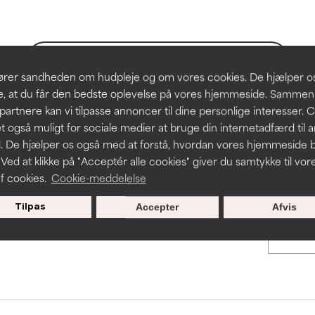
hudproblemer.
hudproblemer.
t forbedre en formulerings tekstur, stabilitet eller penetration.
t forbedre en formulerings tekstur, stabilitet eller penetration.
BACK TO SEARCH
slører sandheden om hudpleje og om vores cookies. De hjælper 
re, at du får den bedste oplevelse på vores hjemmeside. Samme
rriterende, men kan have kosmetiske, stabilitetsmæssige eller an
rriterende, men kan have kosmetiske, stabilitetsmæssige eller an
partnere kan vi tilpasse annoncer til dine personlige interesser. 
dets anvendelighed.
dets anvendelighed.
t også muligt for sociale medier at bruge din internetadfærd til 
s used to assess ingredients in this dictionary. Regulations regar
. De hjælper os også med at forstå, hvordan vores hjemmeside b
 Ved at klikke på "Acceptér alle cookies" giver du samtykke til vor
f cookies.
Cookie-meddelelse
r irritation. Risikoen øges, når det kombineres med andre problem
r irritation. Risikoen øges, når det kombineres med andre problem
Tilpas
Accepter
Afvis
cialtilbud til nye medlemmer
ritation, inflammation, tørhed osv. Kan være en fordel i nogle til
ritation, inflammation, tørhed osv. Kan være en fordel i nogle til
n påvist, at ingrediensen gør mere skade end gavn.
n påvist, at ingrediensen gør mere skade end gavn.