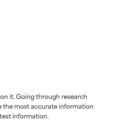
 on it. Going through research 
de the most accurate information 
ns til de fleste
ns til de fleste