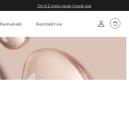
Op til 2 gratis gaver i travel-size
lemskab
Kontakt os