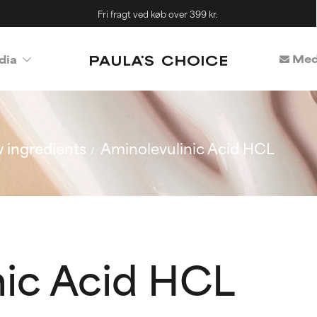
Fri fragt ved køb over 399 kr.
Med
dia
 ingredients
Aminolevulinic Acid HCL
nic Acid HCL