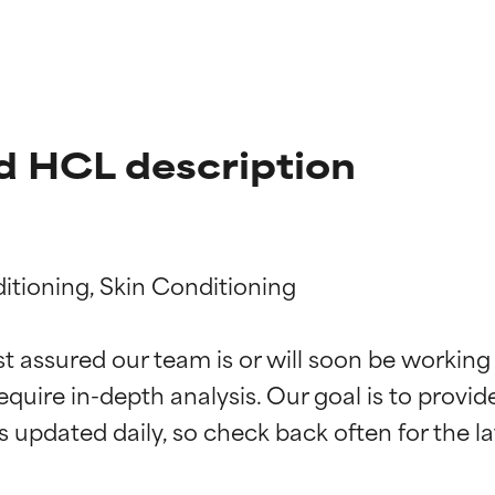
d HCL description
itioning, Skin Conditioning

st assured our team is or will soon be working
f ingredienser
f ingredienser
equire in-depth analysis. Our goal is to provi
 understøttet af uafhængige studier. Fremragende aktiv ingredie
 understøttet af uafhængige studier. Fremragende aktiv ingredie